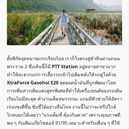
ตั้งพิกัดจุดหมายแรกเรียบร้อย เราก็วิ่งตรงสู่หัวหินผ่านถนน
พระราม 2 ซึ่งเส้นนี้ก็มี
PTT Station
อยู่หลายสาขามาก
ทำให้สะดวกแก่การเลี้ยวรถเข้าไปเติมพลังให้รถคู่ใจด้วย
XtraForce Gasohol E20
สุดยอดน้ำมันที่
ถูกพัฒนาโดย
การเพิ่มสารเติมแต่งสูตรพิเศษ
ที่ทำให้เครื่องยนต์ของรถเดิน
เรียบไม่มีสะดุด ทำงานเต็มสมรรถนะ แถมมีตัวช่วยให้อัตรา
เร่งแซงดีขึ้น ขับขี่ได้อย่างลื่นไหล งานนี้ไม่ว่าจะทริปใกล้
ไกลบอกได้เลยว่า
“แรงเต็มที่ คุ้มเกินคาด” เพราะ
คุณภาพดี
พอ ๆ กับเติม
แก๊สโซฮอล์ 91/95 เหมาะสำหรับเพื่อน ๆ ที่ใช้