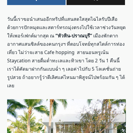
วันนี้เราขอนำเสนออีกทริปที่แสนสดใสสุดไฉไลรับปีเสือ
ด้วยการปักหมุดและสตาร์ทรถมุ่งตรงไปใช้เวลาช่วงวันหยุด
ให้เพอร์เฟกต์มากสุด ณ
“หัวหิน-ปราณบุรี”
เมืองพักตาก
อากาศแสนชิลล์ของคนกรุงฯ ที่ตอบโจทย์ทุกสไตล์การท่อง
เที่ยว ไม่ว่าจะสาย Cafe hopping สายนอนหรูเน้น
Staycation สายดื่มด่ำทะเลและทิวเขา โดย 2 วัน 1 คืนนี้
เราได้คัดมาฝากกันแบบฉ่ำ ๆ เลอค่าไปกับ 5 โลเคชั่นถ่าย
รูปสวย ถ้าอยากรู้ว่าดีเลิศแค่ไหนมาพิสูจน์ไปพร้อมกัน ๆ ได้
เลย