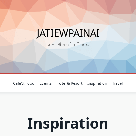
JATIEWPAINAI
จ ะ เ ที่ ย ว ไ ป ไ ห น
Cafe’& Food
Events
Hotel & Resort
Inspiration
Travel
Inspiration