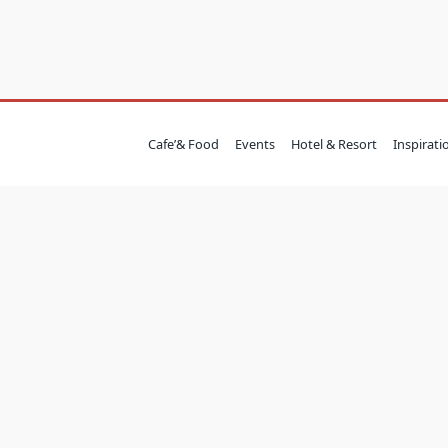
Cafe’& Food
Events
Hotel & Resort
Inspirati