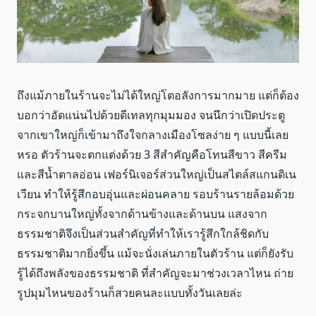
ถึงแม้ภายในร้านจะไม่ได้ใหญ่โตอลังการมากมาย แต่ก็ต้อง
บอกว่าอัดแน่นไปด้วยดีเทลทุกมุมมอง จนนึกว่าเปิดประตู
จากเขาใหญ่ก็เข้ามาถึงใจกลางเมืองโซลง่าย ๆ แบบนี้เลย
หรอ ตัวร้านจะตกแต่งด้วย 3 สีสำคัญคือโทนสีขาว สีครีม
และสีน้ำตาลอ่อน เฟอร์นิเจอร์ส่วนใหญ่เป็นสไตล์สแกนดิเน
เวียน ทำให้รู้สึกอบอุ่นและผ่อนคลาย รอบร้านรายล้อมด้วย
กระจกบานใหญ่ทั้งจากด้านข้างและด้านบน แสงจาก
ธรรมชาติจึงเป็นส่วนสำคัญที่ทำให้เรารู้สึกใกล้ชิดกับ
ธรรมชาติมากยิ่งขึ้น แม้จะนั่งเล่นภายในตัวร้าน แต่ก็ยังรับ
รู้ได้ถึงพลังของธรรมชาติ ที่สำคัญจะมาช่วงเวลาไหน ถ่าย
รูปมุมไหนของร้านก็สวยคนละแบบทั้งวันเลยล่ะ