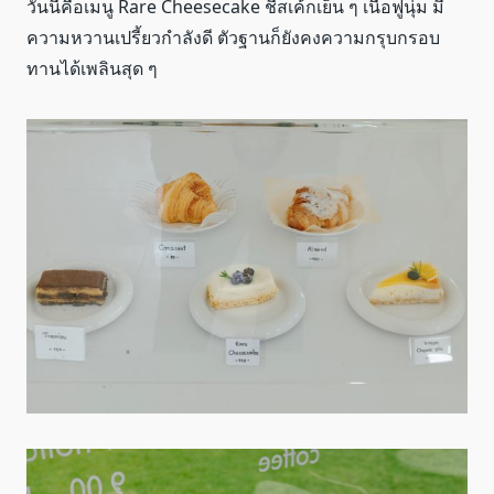
วันนี้คือเมนู Rare Cheesecake ชีสเค้กเย็น ๆ เนื้อฟูนุ่ม มี
ความหวานเปรี้ยวกำลังดี ตัวฐานก็ยังคงความกรุบกรอบ
ทานได้เพลินสุด ๆ