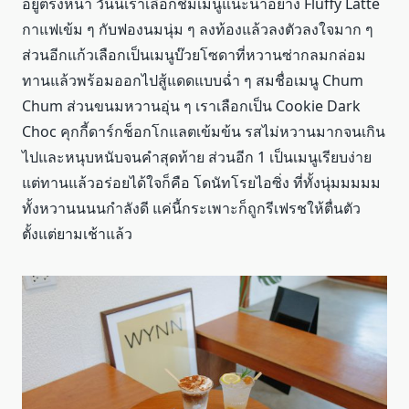
อยู่ตรงหน้า วันนี้เราเลือกชิมเมนูแนะนำอย่าง Fluffy Latte
กาแฟเข้ม ๆ กับฟองนมนุ่ม ๆ ลงท้องแล้วลงตัวลงใจมาก ๆ
ส่วนอีกแก้วเลือกเป็นเมนูบ๊วยโซดาที่หวานซ่ากลมกล่อม
ทานแล้วพร้อมออกไปสู้แดดแบบฉ่ำ ๆ สมชื่อเมนู Chum
Chum ส่วนขนมหวานอุ่น ๆ เราเลือกเป็น Cookie Dark
Choc คุกกี้ดาร์กช็อกโกแลตเข้มข้น รสไม่หวานมากจนเกิน
ไปและหนุบหนับจนคำสุดท้าย ส่วนอีก 1 เป็นเมนูเรียบง่าย
แต่ทานแล้วอร่อยได้ใจก็คือ โดนัทโรยไอซิ่ง ที่ทั้งนุ่มมมมม
ทั้งหวานนนนกำลังดี แค่นี้กระเพาะก็ถูกรีเฟรชให้ตื่นตัว
ตั้งแต่ยามเช้าแล้ว