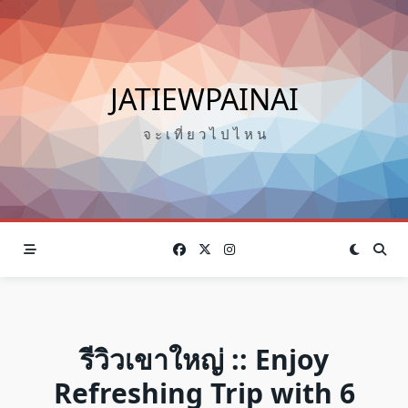
Skip
to
content
JATIEWPAINAI
จ ะ เ ที่ ย ว ไ ป ไ ห น
รีวิวเขาใหญ่ :: Enjoy
Refreshing Trip with 6