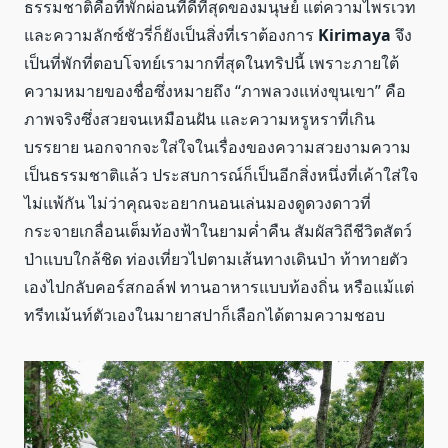
ธรรมชาติคือที่พักผ่อนที่ดีที่สุดของมนุษย์ แต่ความไพรเวท
และความลักซ์ชัวรี่ก็ยังเป็นสิ่งที่เราต้องการ
Kirimaya
จึง
เป็นที่พักที่ตอบโจทย์เรามากที่สุดในทริปนี้ เพราะภายใต้
ความหมายของชื่อซึ่งหมายถึง “ภาพลวงแห่งขุนเขา” คือ
ภาพจริงซึ่งสวยจนเหมือนฝัน และความหรูหราที่เกิน
บรรยาย นอกจากจะใส่ใจในเรื่องของความสวยงามความ
เป็นธรรมชาติแล้ว ประสบการณ์ก็เป็นอีกสิ่งหนึ่งที่เค้าใส่ใจ
ไม่แพ้กัน ไม่ว่าคุณจะอยากนอนเล่นมองดูดวงดาวที่
กระจายเกลื่อนเต็มท้องฟ้าในยามค่ำคืน สัมผัสวิถีชีวิตสัตว์
ป่าแบบใกล้ชิด ท่องเที่ยวไปตามเส้นทางเดินป่า ท้าทายตัว
เองไปกลับคอร์สกอล์ฟ ทานอาหารแบบท้องถิ่น หรือแม้แต่
ทรีทเม้นท์ตัวเองในมายาสปาก็เลือกได้ตามความชอบ