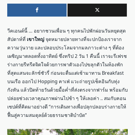
วีคเอนด์นี้ … อยากชวนเพื่อน ๆ ทุกคนไปพักผ่อนวันหยุดสุด
สัปดาห์ที่
เขาใหญ่
จุดหมายปลายทางที่จะปกป้องเราจาก
ความวุ่นวาย และปลอบประโลมจากมลภาวะต่าง ๆ ที่ต้อง
เผชิญมาตลอดทั้งอาทิตย์ ซึ่งทริป 2 วัน 1 คืนนี้ เราจะรีเฟรช
ร่างกายรีทรีตจิตใจด้วยการพาตัวเองไปขลุกตัวในห้องพัก
ที่สุดแสนจะลักซ์ชัวรี่ ก่อนจะตื่นแต่เช้ามาทาน Breakfast
บนเรือ ออกไป Hopping คาเฟ่ แวะถ่ายรูปเช็คอินกับทุ่ง
กังหัน แล้วปิดท้ายวันด้วยมื้อค่ำที่ส่งตรงจากฟาร์ม พร้อมกับ
ปล่อยช่วงเวลาคุณภาพผ่านไปช้า ๆ ให้เลอค่า .. สมกับคอน
เซปต์ที่คิดมาอย่างดี “การเดินทางเพื่อปลุกปลอบร่างกายให้
ฟื้นสู่ความสมดุลย์ด้วยธรรมชาติบำบัด”