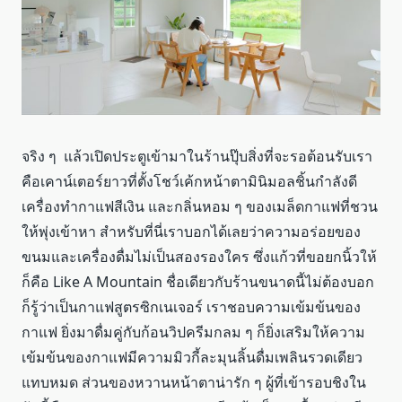
จริง ๆ แล้วเปิดประตูเข้ามาในร้านปุ๊บสิ่งที่จะรอต้อนรับเรา
คือเคาน์เตอร์ยาวที่ตั้งโชว์เค้กหน้าตามินิมอลชิ้นกำลังดี
เครื่องทำกาแฟสีเงิน และกลิ่นหอม ๆ ของเมล็ดกาแฟที่ชวน
ให้พุ่งเข้าหา สำหรับที่นี่เราบอกได้เลยว่าความอร่อยของ
ขนมและเครื่องดื่มไม่เป็นสองรองใคร ซึ่งแก้วที่ขอยกนิ้วให้
ก็คือ Like A Mountain ชื่อเดียวกับร้านขนาดนี้ไม่ต้องบอก
ก็รู้ว่าเป็นกาแฟสูตรซิกเนเจอร์ เราชอบความเข้มข้นของ
กาแฟ ยิ่งมาดื่มคู่กับก้อนวิปครีมกลม ๆ ก็ยิ่งเสริมให้ความ
เข้มข้นของกาแฟมีความมิวกี้ละมุนลิ้นดื่มเพลินรวดเดียว
แทบหมด ส่วนของหวานหน้าตาน่ารัก ๆ ผู้ที่เข้ารอบชิงใน