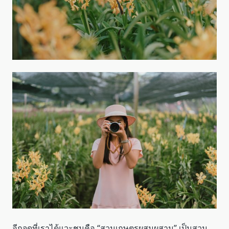
อีกจุดที่เราได้แวะชมคือ “สวนเกษตรผสมผสาน” เป็นสวน