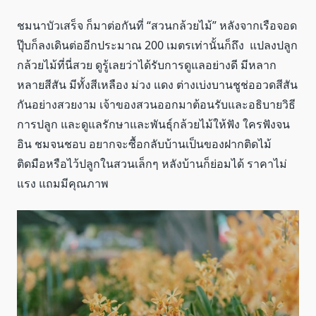
ชมนาบัวเสร็จ ก็มาต่อกันที่ “สวนกล้วยไม้” หลังจากเรือจอด
ปุ๊บก็ลงเดินต่ออีกประมาณ 200 เมตรเท่านั้นก็ถึง แปลงปลูก
กล้วยไม้ที่นี่สวย ดูรู้เลยว่าได้รับการดูแลอย่างดี มีหลาก
หลายสีสัน มีทั้งสีเหลือง ม่วง แดง ต่างเบ่งบานชูช่ออวดสีสัน
กันอย่างสวยงาม เจ้าของสวนออกมาต้อนรับและอธิบายวิธี
การปลูก และดูแลรักษาและพันธุ์กล้วยไม้ให้ฟัง ใครฟังจน
อิน ชมจนชอบ อยากจะซื้อกลับบ้านเป็นของฝากติดไม้
ติดมือหรือไว้ปลูกในสวนเล็กๆ หลังบ้านก็ย่อมได้ ราคาไม่
แรง แถมมีคุณภาพ