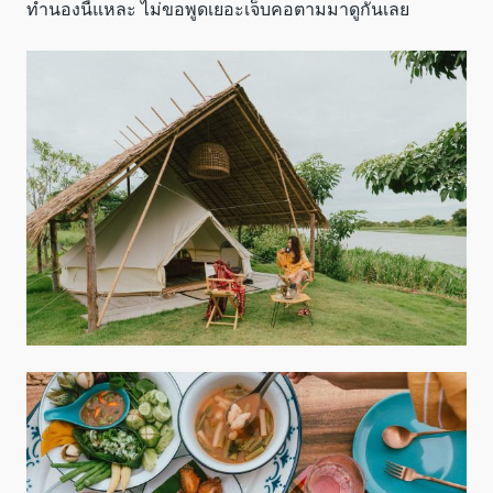
ทำนองนี้แหละ ไม่ขอพูดเยอะเจ็บคอตามมาดูกันเลย