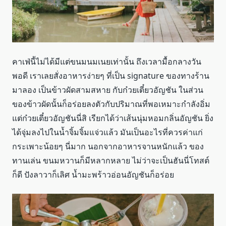
คาเฟ่นี้ไม่ได้มีแต่ขนมนมเนยเท่านั้น ถึงเวลามื้อกลางวัน
พอดี เราเลยสั่งอาหารง่ายๆ ที่เป็น signature ของทางร้าน
มาลอง เป็นข้าวผัดสามสหาย กับก๋วยเตี๋ยวอัญชัน ในส่วน
ของข้าวผัดนั้นก็อร่อยลงตัวกับปริมาณที่พอเหมาะกำลังอิ่ม
แต่ก๋วยเตี๋ยวอัญชันนี่สิ เรียกได้ว่าเส้นนุ่มหอมกลิ่นอัญชัน ยิ่ง
ได้จุ่มลงไปในน้ำจิ้มจิ้มแจ่วแล้ว มันเป็นอะไรที่ควรค่าแก่
กระเพาะน้อยๆ นี่มาก นอกจากอาหารจานหนักแล้ว ของ
ทานเล่น ขนมหวานก็มีหลากหลาย ไม่ว่าจะเป็นฮันนี่โทสต์
ก็ดี ปังลาวาก็เลิศ น้ำมะพร้าวอ่อนอัญชันก็อร่อย