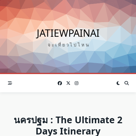
Skip
to
content
JATIEWPAINAI
จ ะ เ ที่ ย ว ไ ป ไ ห น
นครปฐม : The Ultimate 2
Days Itinerary