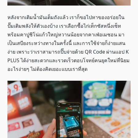
หลังจากเติมน้ำมันเต็มถังแล้ว เราก็ขอไปหาของอร่อยใน
ปั๊มเติมพลังให้ตัวเองบ้าง เราเลือกซื้อไก่เท็กซัสหนึ่งเซ็ท
พร้อมคาปูชิโน่แก้วใหญ่หวานน้อยจากคาเฟ่อเมซอน มา
เป็นเสบียงระหว่างทางในครั้งนี้ และการใช้จ่ายก็ง่ายแสน
ง่าย เพราะว่าเราสามารถปิ๊บจ่ายด้วย QR Code ผ่านแอป K
PLUS ได้ง่ายสะดวกและรวดเร็วตอบโจทย์คนยุคใหม่ที่นิยม
อะไรง่ายๆ ไม่ต้องคิดเยอะแบบเราที่สุด