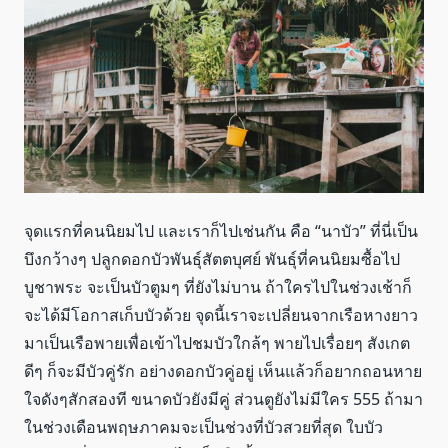
จุดแรกที่คนนิยมไป และเราก็ไปเช่นกัน คือ “นาบัว” ที่นี่เป็น
บึงกว้างๆ ปลูกดอกบัวพันธุ์สัตตบุศย์ พันธุ์ที่คนนิยมซื้อไป
บูชาพระ จะเป็นบัวตูมๆ ที่ยังไม่บาน ถ้าใครไปในช่วงเช้าก็
จะได้มีโอกาสเก็บบัวด้วย จุดนี้เราจะเปลี่ยนจากเรือหางยาว
มาเป็นเรือพายเพื่อเข้าไปชมบัวใกล้ๆ พายไปเรื่อยๆ สังเกต
ดีๆ ก็จะมีบัวคู่รัก อย่างดอกบัวคู่อยู่ เห็นแล้วก็อยากถอนหาย
ใจดังๆสักสองที ขนาดบัวยังมีคู่ ส่วนตูยังไม่มีใคร 555 ถ้ามา
ในช่วงเดือนพฤษภาคมจะเป็นช่วงที่บัวสวยที่สุด ใบบัว