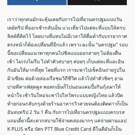
เราว่าทุกคนมักจะคุ้นเคยกับการไปเที่ยวนครปฐมแบบวัน
เดย์ทริป ที่ออกเช้ากลับเย็น แวะเที่ยวไปแต่ละที่แบบให้ครบ
ลิสต์ที่คิดไว้ โดยบางที่แทบไม่มีเวลาให้ดื่มด่ำกับบรรยากาศ
ตรงหน้าก็ต้องเปลี่ยนที่อีกแล้ว เพราะฉะนั้น “นครปฐม” รอบ
นี้ขอเปลี่ยนแนวพาทุกคนไปชิลแบบออกสายๆ ไม่ต้องตื่น
เช้า ไม่เร่งไม่รีบ ไปทำตัวสบายๆ ค่อยๆ เก็บแต่ละที่และอิน
กับมันให้มากที่สุด โดยที่แรก เราจะพาไปเช็คอินถ่ายรูปใน
มิวเซียม ต่อด้วยล่องเรือชมวิถีชีวิต แล้วไปทำตัวชิคๆ ยาม
บ่ายทีคาเฟ่สุดคูล พอตกเย็นก็ไปนอนแคมปิ้งกินกุ้งเผาให้
หนำใจ เช้าวันใหม่จะพาไปไหว้พระแบบหญิงไทย แล้วปิด
ท้ายก่อนกลับกรุงด้วยร้านอาหารวิวสวยจนต้องติดดาวก็เป็น
อันจบทริป 2 วัน 1 คืน กับการไปเที่ยวนครปฐมแบบครบรส
แถมเดี๋ยวนี้สะดวกสบายใช้จ่ายคล่องมากๆ แค่จ่ายผ่านแอป
K PLUS หรือ บัตร PTT Blue Credit Card ดีในดีมันก็เป็น