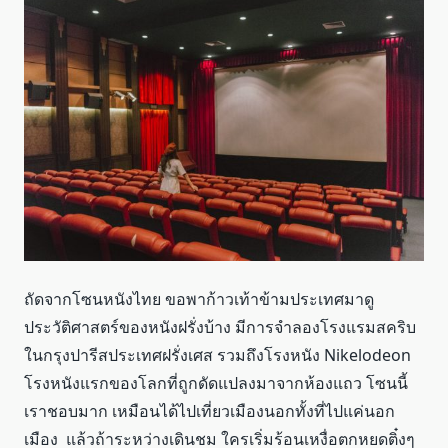
ถัดจากโซนหนังไทย ขอพาก้าวเท้าข้ามประเทศมาดู
ประวัติศาสตร์ของหนังฝรั่งบ้าง มีการจำลองโรงแรมสคริบ
ในกรุงปารีสประเทศฝรั่งเศส รวมถึงโรงหนัง Nikelodeon
โรงหนังแรกของโลกที่ถูกดัดแปลงมาจากห้องแถว โซนนี้
เราชอบมาก เหมือนได้ไปเที่ยวเมืองนอกทั้งที่ไปแค่นอก
เมือง แล้วถ้าระหว่างเดินชม ใครเริ่มร้อนเหงื่อตกหยดติ๋งๆ