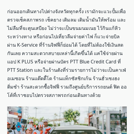
ก่อนออกเดินทางไปต่างจังหวัดทุกครั้ง เรามักจะแวะปั้มเพื่อ
ตรวจเช็คสภาพรถ เช็คยาง เติมลม เติมน้ำมันให้พร้อม และ
ไม่ลืมที่จะตุนเสบียง ไม่ว่าจะเป็นขนมนมเนย ไว้กินแก้หิว
ระหว่างทาง หรือก่อนไปเที่ยวลืมจ่ายค่าไฟ ก็แวะจ่ายบิล
ผ่าน K-Service ที่ร้านจิฟฟี่ก็ย่อมได้ โดยที่ไม่ต้องใช้เงินสด
กันเลย ความสะดวกสบายเหล่านี้เกิดขึ้นได้ แค่ใช้จ่ายผ่าน
แอป K PLUS หรือจ่ายผ่านบัตร PTT Blue Credit Card ที่
PTT Station และในร้านดังที่ร่วมรายการไม่ว่าจะเป็นคาเฟ่
อเมซอน ร้านแด๊ดดี้โด ร้านแท็กซัสชิกเก้น ร้านฮั่วเซงฮง
ติ่มซำ ร้านสะดวกซื้อจิฟฟี่ รวมถึงศูนย์บริการรถยนต์ ฟิต ออ
โต้ที่เราชอบไปตรวจสภาพรถก่อนเดินทางด้วย