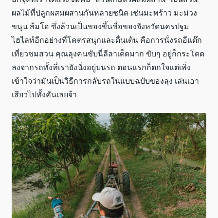
ผลไม้ที่ปลูกผสมผสานกันหลายชนิด เช่นมะพร้าว มะม่วง
ขนุน ส้มโอ ซึ่งล้วนเป็นของขึ้นชื่อของจังหวัดนครปฐม
ไฮไลท์อีกอย่างที่โคตรสนุกและตื่นเต้น คือการนั่งรถอีแต๊ก
เที่ยวชมสวน คุณลุงคนขับนี่ลีลาเด็ดมาก ขับๆ อยู่ก็กระโดด
ลงจากรถทั้งที่เรายังนั่งอยู่บนรถ ตอนแรกก็ตกใจแต่เพิ่ง
เข้าใจว่ามันเป็นวิธีการกลับรถในแบบฉบับของลุง เล่นเอา
เสียวไปทั้งคันเลยจ้า