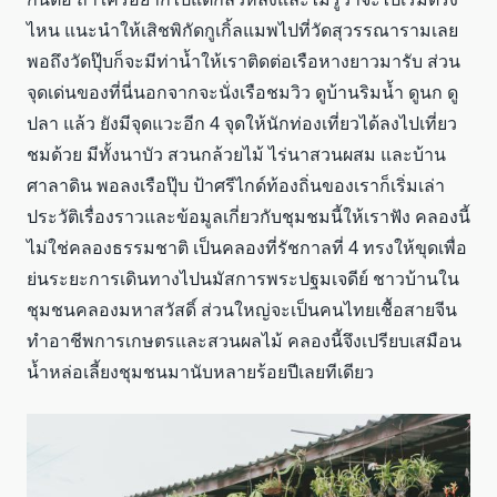
ไหน แนะนำให้เสิชพิกัดกูเกิ้ลแมพไปที่วัดสุวรรณารามเลย
พอถึงวัดปุ๊บก็จะมีท่าน้ำให้เราติดต่อเรือหางยาวมารับ ส่วน
จุดเด่นของที่นี่นอกจากจะนั่งเรือชมวิว ดูบ้านริมน้ำ ดูนก ดู
ปลา แล้ว ยังมีจุดแวะอีก 4 จุดให้นักท่องเที่ยวได้ลงไปเที่ยว
ชมด้วย มีทั้งนาบัว สวนกล้วยไม้ ไร่นาสวนผสม และบ้าน
ศาลาดิน พอลงเรือปุ๊บ ป้าศรีไกด์ท้องถิ่นของเราก็เริ่มเล่า
ประวัติเรื่องราวและข้อมูลเกี่ยวกับชุมชมนี้ให้เราฟัง คลองนี้
ไม่ใช่คลองธรรมชาติ เป็นคลองที่รัชกาลที่ 4 ทรงให้ขุดเพื่อ
ย่นระยะการเดินทางไปนมัสการพระปฐมเจดีย์ ชาวบ้านใน
ชุมชนคลองมหาสวัสดิ์ ส่วนใหญ่จะเป็นคนไทยเชื้อสายจีน
ทำอาชีพการเกษตรและสวนผลไม้ คลองนี้จึงเปรียบเสมือน
น้ำหล่อเลี้ยงชุมชนมานับหลายร้อยปีเลยทีเดียว