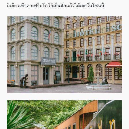
ก็เลี้ยวเข้าคาเฟ่จิบโกโก้เย็นสักแก้วได้เลยในโซนนี้