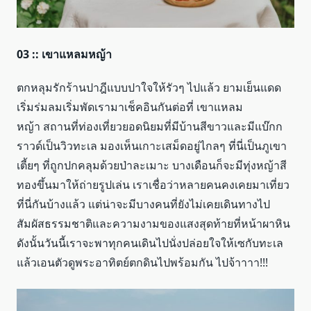
03 :: เขาแหลมหญ้า
ตกหลุมรักร้านปาฎีแบบปาใจให้รัวๆ ไปแล้ว ยามเย็นแดด
เริ่มร่มลมเริ่มพัดเรามาเช็คอินกันต่อที่ เขาแหลม
หญ้า สถานที่ท่องเที่ยวยอดนิยมที่มีบ้านสีขาวและมีแบ๊กก
ราวด์เป็นวิวทะเล มองเห็นเกาะเสม็ดอยู่ไกลๆ ที่นี่เป็นภูเขา
เตี้ยๆ ที่ถูกปกคลุมด้วยป่าละเมาะ บางเดือนก็จะมีทุ่งหญ้าสี
ทองขึ้นมาให้ถ่ายรูปเล่น เราเชื่อว่าหลายคนคงเคยมาเที่ยว
ที่นี่กันบ้างแล้ว แต่น่าจะมีบางคนที่ยังไม่เคยเดินทางไป
สัมผัสธรรมชาติและความงามของแสงสุดท้ายที่หน้าผาหิน
ดังนั้นวันนี้เราจะพาทุกคนเดินไปนั่งปล่อยใจให้เซกับทะเล
แล้วเอนตัวดูพระอาทิตย์ตกดินไปพร้อมกัน ไปจ้าาาา!!!