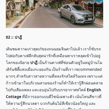
02 :: ปาฎี
เดินชมความเก่าสุดเก๋ของถนนยมจินดาไปแล้ว เราก็ขับรถ
ไปต่อกับคาเฟ่ลึกลับสุดน่ารักที่เหมือนพาเราหลุดเข้าไปอยู่
โลกของนิยาย
ปาฎี
เป็นร้านคาเฟ่ที่ซ่อนตัวอยู่ในหมู่บ้านโม
เดิร์นซิตี้แห่งเมืองระยองกัน เป็นร้านที่เรา recommended
มากๆ สำหรับสาวสายหวานที่หลงรักสไตล์วินเทจ เพราะแค่
ก้าวเข้ามาในบริเวณสวนของร้านก็ทำให้เรารู้สึกผ่อนคลาย
ไปกับเสียงเพลง และอบอุ่นไปกับบรรยากาศสไตล์
English
Cottage
ที่มีการออกแบบดีไซน์เฉพาะตัว เน้นโทนสีขาวที่
ให้ความรู้สึกนวลตา บวกกับต้นไม้สีเขียวน้อยใหญ่ และ