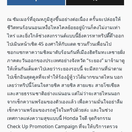
ณ ซัมเมอร์ที่อุณหภูมิสูงขึ้นอย่างต่อเนื่อง ครั้นจะปล่อยให้
ชีวิตทนร้อนนอนเหงื่อไหลไคลย้อยอยู่บ้านก็คงไม่งามเท่า
ไหร่ และยิ่งใกล้ช่วงสงกรานต์แบบนี้ยิ่งควรหาทริปดี๊ด๊าออก
ไปเมินหน้าเชิด 45 องศาให้กับแดด ชวนก๊วนเพื่อนไป
ซอกแซกหาความชิลมาดับร้อนกันที่เมืองฮิตริมทะเลชายฝั่ง
ภาคตะวันออกของประเทศอย่างจังหวัด “ระยอง” มาจ้ามาดู
ให้เห็นกันเต็มตาไปเลยว่าระยองรอบนี้ จะมีสถานที่น่าตาม
ไปเช็กอินสุดคูลที่จะทำให้ร้องอู้หู้ววได้มากขนาดไหน บอก
เลยว่าทริปนี้โดนใจสายชิค สายชิล สายแชะ สายโซเชียล
และสายธรรมชาติอย่างแน่นอน แต่ไม่ว่าจะสายไหนนอก
จากเช็กความพร้อมของตัวเองแล้ว เพื่อความมั่นใจอย่าลืม
เช็กความพร้อมของรถคู่ใจในทริปด้วยล่ะ และในช่วง
เทศกาลแห่งความสุขแบบนี้ Honda ใจดี จุดกิจกรรม
Check Up Promotion Campaign ที่จะให้บริการตรวจ