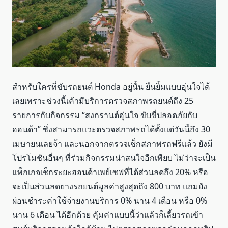
สำหรับใครที่ขับรถยนต์ Honda อยู่นั้น ยืนยิ้มแบบอุ่นใจได้
เลยเพราะช่วงนี้เค้ามีบริการตรวจสภาพรถยนต์ถึง 25
รายการกับกิจกรรม “สงกรานต์อุ่นใจ ขับขี่ปลอดภัยกับ
ฮอนด้า” ซึ่งสามารถแวะตรวจสภาพรถได้ตั้งแต่วันนี้ถึง 30
เมษายนเลยจ้า และนอกจากตรวจเช็กสภาพรถฟรีแล้ว ยังมี
โปรโมชันอื่นๆ ที่ร่วมกิจกรรมน่าสนใจอีกเพียบ ไม่ว่าจะเป็น
แพ็กเกจเช็กระยะฮอนด้าเพย์เซฟที่ได้ส่วนลดถึง 20% หรือ
จะเป็นส่วนลดยางรถยนต์มูลค่าสูงสุดถึง 800 บาท แถมยัง
ผ่อนชำระค่าใช้จ่ายงานบริการ 0% นาน 4 เดือน หรือ 0%
นาน 6 เดือน ได้อีกด้วย คุ้มค่าแบบนี้ว่าแล้วก็เลี้ยวรถเข้า