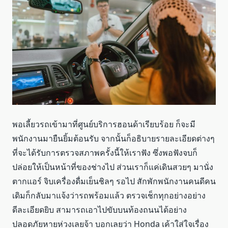
พอเลี้ยวรถเข้ามาที่ศูนย์บริการฮอนด้าเรียบร้อย ก็จะมี
พนักงานมายืนยิ้มต้อนรับ จากนั้นก็อธิบายรายละเอียดต่างๆ
ที่จะได้รับการตรวจสภาพครั้งนี้ให้เราฟัง ซึ่งพอฟังจบก็
ปล่อยให้เป็นหน้าที่ของช่างไป ส่วนเราก็แค่เดินสวยๆ มานั่ง
ตากแอร์ จิบเครื่องดื่มเย็นชิลๆ รอไป สักพักพนักงานคนดีคน
เดิมก็กลับมาแจ้งว่ารถพร้อมแล้ว ตรวจเช็กทุกอย่างอย่าง
ดีละเอียดยิบ สามารถเอาไปขับบนท้องถนนได้อย่าง
ปลอดภัยหายห่วงเลยจ้า บอกเลยว่า Honda เค้าใส่ใจเรื่อง