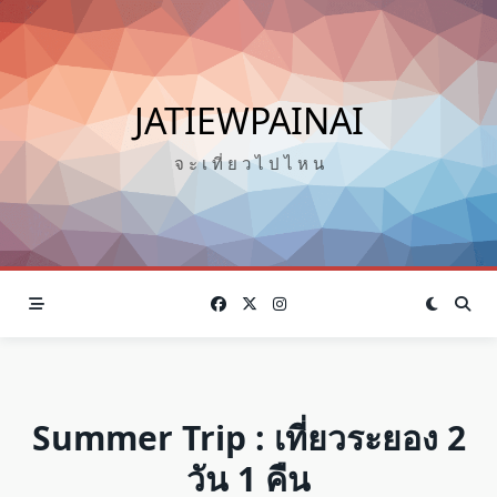
Skip
to
content
JATIEWPAINAI
จ ะ เ ที่ ย ว ไ ป ไ ห น
Summer Trip : เที่ยวระยอง 2
วัน 1 คืน