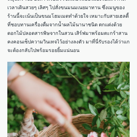
เวลาเดินสวยๆ เลิศๆ ไปสั่งขนมนมเนยมาทาน ซึ่งเมนูของ
ร้านนี้จะเน้นเป็นขนมโฮมเมดทำด้วยใจ เหมาะกับสายเฮลตี้
ที่ชอบทานเครื่องดื่มจากน้ำผลไม้นานาชนิด ตกแต่งด้วย
ดอกไม้ปลอดสารพิษจากในสวน เสิร์ฟมาพร้อมตะกร้าสาน
คงคอนเซ็ปความวินเทจไว้อย่างลงตัว มาที่นี่รับรองได้ว่าแก
จะต้องกลับไปพร้อมรอยยิ้มแน่นอน