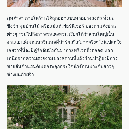
มุมต่างๆ ภายในร้านได้ถูกออกแบบมาอย่างลงตัว ทั้งมุม
ชิงช้า มุมบ้านไม้ หรือแม้แต่เฟอร์นิเจอร์ ของตกแต่งบ้าน
ต่างๆ รวมไปถึงการตกแต่งสวน เรียกได้ว่าส่วนใหญ่เป็น
งานแฮนด์เมดแนววินเทจที่น่ารักเก๋ไก๋มากจริงๆ ไม่แปลกใจ
เลยว่าที่นี่จะมีคู่รักจับมือกันมาถ่ายพรีเวดดิ้งตลอด นอก
เหนือจากความสวยงามของสถานที่แล้วร้านปาฎียังมีการ
ขายสินค้าแฮนด์เมดกระจุกกระจิกน่ารักเหมาะกับสาวๆ
ช่างฝันด้วยจ้า