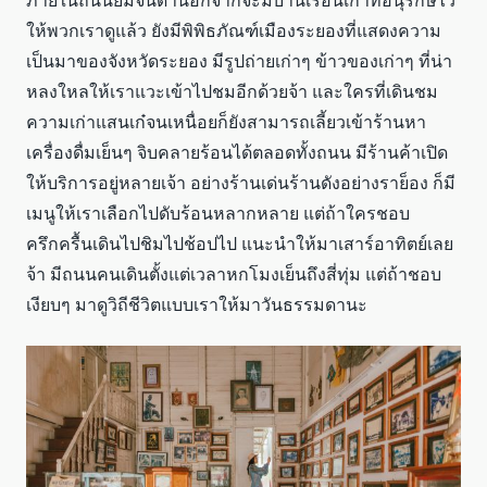
ภายในถนนยมจินดานอกจากจะมีบ้านเรือนเก่าที่อนุรักษ์ไว้
ให้พวกเราดูแล้ว ยังมีพิพิธภัณฑ์เมืองระยองที่แสดงความ
เป็นมาของจังหวัดระยอง มีรูปถ่ายเก่าๆ ข้าวของเก่าๆ ที่น่า
หลงใหลให้เราแวะเข้าไปชมอีกด้วยจ้า และใครที่เดินชม
ความเก่าแสนเก๋จนเหนื่อยก็ยังสามารถเลี้ยวเข้าร้านหา
เครื่องดื่มเย็นๆ จิบคลายร้อนได้ตลอดทั้งถนน มีร้านค้าเปิด
ให้บริการอยู่หลายเจ้า อย่างร้านเด่นร้านดังอย่างราย็อง ก็มี
เมนูให้เราเลือกไปดับร้อนหลากหลาย แต่ถ้าใครชอบ
ครึกครื้นเดินไปชิมไปช้อปไป แนะนำให้มาเสาร์อาทิตย์เลย
จ้า มีถนนคนเดินตั้งแต่เวลาหกโมงเย็นถึงสี่ทุ่ม แต่ถ้าชอบ
เงียบๆ มาดูวิถีชีวิตแบบเราให้มาวันธรรมดานะ