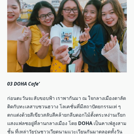
03 DOHA Cafe’
ก่อนตะวันจะลับขอบฟ้า เราพากันมา ณ ใจกลางเมืองดาลัด
ติดกับทะเลสาบซวนฮวาง โลเคชั่นที่มีสถาปัตยกรรมเท่ ๆ
ตกแต่งด้วยสีเขียวสลับสีคล้ายกลีบดอกไม้ตั้งตระหง่านเรียก
แสงแฟลชอยู่ที่ลานกลางเมือง โดย
DOHA
เป็นคาเฟ่สูงสาม
ชั้น ที่เหล่าวัยรุ่นชาวเวียดนามแวะเวียนกันมาตลอดทั้งวัน