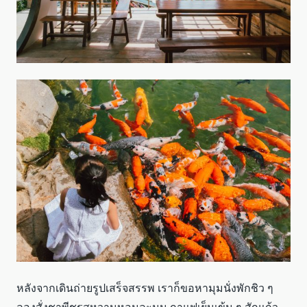
หลังจากเดินถ่ายรูปเสร็จสรรพ เราก็ขอหามุมนั่งพักชิว ๆ