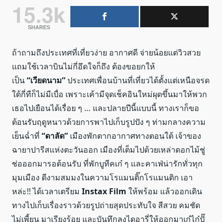
15.3k
SHARES
ถ้าถามถึงประเทศที่เที่ยวง่าย อากาศดี จ่ายน้อยแต่วิวสวย
แถมใช้เวลาบินไม่กี่อึดใจก็ถึง ต้องขอยกให้
เป็น
“เวียดนาม”
ประเทศเพื่อนบ้านที่เที่ยวได้ตั้งแต่เหนือจรด
ใต้กี่ทีก็ไม่มีเบื่อ เพราะเค้ามีจุดเช็คอินใหม่ผุดขึ้นมาให้พวก
เธอไปเยือนได้เรื่อย ๆ … และปลายปีนี้แบบนี้ ทางเราก็ขอ
ต้อนรับฤดูหนาวด้วยการพาไปเก็บรูปปัง ๆ ท่ามกลางความ
เย็นฉ่ำที่
“ดาลัด”
เมืองพักตากอากาศทางตอนใต้ เจ้าของ
ฉายาปารีสแห่งตะวันออก เมืองที่เต็มไปด้วยเหล่าดอกไม้ชู่
ช่อออกมารอต้อนรับ ที่พักบูทีคเก๋ ๆ และคาเฟ่น่ารักทั่วทุก
มุมเมือง ดีงามสมมงในความโรแมนติ๊กโรแมนติก เอา
หล่ะ!! ได้เวลาเตรียม
Instax Film
ให้พร้อม แล้วออกเดิน
ทางไปเก็บเรื่องราวด้วยรูปถ่ายสุดประทับใจ สีสวย คมชัด
ไม่เพี้ยน มาเรียงร้อย และบันทึกลงไดอารี่ให้ออกมาเก๋ไก๋ปั๊