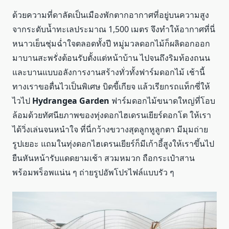
ด้วยความที่ดาลัดเป็นเมืองพักตากอากาศที่อยู่บนความสูง
จากระดับน้ำทะเลประมาณ 1,500 เมตร จึงทำให้อากาศที่นี่
หนาวเย็นชุ่มฉ่ำใจตลอดทั้งปี หมู่มวลดอกไม้ก็ผลิดอกออก
มาบานสะพรั่งต้อนรับตั้งแต่หน้าบ้าน ไปจนถึงริมท้องถนน
และบานแบบอลังการงานสร้างทั่วทั้งฟาร์มดอกไม้ เช้านี้
ทางเราขอตื่นไวเป็นพิเศษ บิดขี้เกียจ แล้วเรียกรถแท็กซี่ให้
ไวไป
Hydrangea Garden
ฟาร์มดอกไม้ขนาดใหญ่ที่โอบ
ล้อมด้วยทัศนียภาพของทุ่งดอกไฮเดรนเยียร์ดอกโต ให้เรา
ได้วิ่งเล่นจนหนำใจ ที่นี่กว้างขวางสุดลูกหูลูกตา มีมุมถ่าย
รูปเยอะ แถมในทุ่งดอกไฮเดรนเยียร์ก็มีเก้าอี้สูงให้เราขึ้นไป
ยืนหันหน้ารับแดดยามเช้า สวมหมวก ถือกระเป๋าสาน
พร้อมพร็อพแน่น ๆ ถ่ายรูปอัพโปรไฟล์แบบรัว ๆ