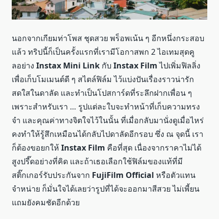
นอกจากเกียมท่าโพส ชุดสวย พร็อพเน้น ๆ อีกหนึ่งกระสอบ
แล้ว ทริปนี้ก็เป็นครั้งแรกที่เรามีโอกาสพก 2 ไอเทมสุดคู
ลอย่าง
Instax Mini Link
กับ
Instax Film
ไปเพิ่มฟิลลิ่ง
เพื่อเก็บโมเมนต์ดี ๆ สไตล์ฟิล์ม ไว้แบ่งปันเรื่องราวน่ารัก
สดใสในดาลัด และทำเป็นโปสการ์ดที่ระลึกฝากเพื่อน ๆ
เพราะสำหรับเรา … รูปแต่ละใบจะทำหน้าที่เก็บความทรง
จำ และคุณค่าทางจิตใจไว้ในนั้น ที่เมื่อกลับมานั่งดูเมื่อไหร่
คงทำให้รู้สึกเหมือนได้กลับไปดาลัดอีกรอบ ซึ่ง ณ จุดนี้ เรา
ก็ต้องขอยกให้
Instax Film
คือที่สุด เนื่องจากราคาไม่ได้
สูงปรี๊ดอย่างที่คิด และถ้าเธอเลือกใช้ฟิล์มของแท้ที่มี
สติ๊กเกอร์รับประกันจาก
FujiFilm
Official
หรือตัวแทน
จำหน่าย ก็มั่นใจได้เลยว่ารูปที่ได้จะออกมาสีสวย ไม่เพี้ยน
แถมยังคมชัดอีกด้วย