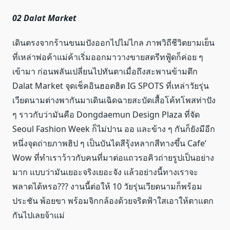
02 Dalat Market
เดินตรงจากร้านขนมปังออกไปไม่ไกล ภาพวิถีชีวิตยามเย็น
ที่เหล่าพ่อค้าแม่ค้าเริ่มออกมาวางขายสตรีทฟู้ดก็ค่อย ๆ
เข้ามา ก่อนพลันเปลี่ยนไปทันตาเมื่อถึงสะพานข้ามตึก
Dalat Market จุดเช็คอินฮอตฮิต IG SPOTS ที่เหล่าวัยรุ่น
เวียดนามต่างพากันมาเดินเฉิดฉายสะบัดเสื้อโค้ทโพสท่าปัง
ๆ ราวกับว่ามันคือ Dongdaemun Design Plaza ที่จัด
Seoul Fashion Week ก็ไม่ปาน ออ และข้าง ๆ กันก็ยังมีอีก
หนึ่งจุดถ่ายภาพฮิป ๆ เป็นบันไดสีรุ้งหลากสีทางขึ้น Cafe’
Wow ที่ทำเราว้าวกับคนที่มาต่อแถวรอคิวถ่ายรูปเป็นอย่าง
มาก แบบว่ามันเยอะจริงเยอะจัง แล้วอย่างนี้ทางเราจะ
พลาดได้หรอ??? งานนี้ต่อให้ 10 วัยรุ่นเวียดนามก็พร้อม
ประชัน พ้อยขา พร้อมจิกกล้องด้วยจริตฟ้าใสเอาให้ตาแตก
กันไปเลยจ้าแม่