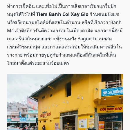
ทำการเช็คอิน และเพื่อไม่เป็นการเสียเวลาเรียกแกร็บปัก
หมุดให้ไวไปที่
Tiem
Banh
Coi
Xay
Gio
ร้านขนมปังแซ
นวิชเวียดนามสไตล์ฝรั่งเศสในตำนาน หรือที่เรียกว่า ‘Banh
Mi’ เจ้าดังที่การันตีความอร่อยในเมืองดาลัด นอกจากนี้ยังมี
เบเกอรีน่ากินหลายอย่าง ทั้งขนมปัง Baguette เนยสด
แซนด์วิชหนานุ่ม และกาแฟสดรสเข้มให้ซดเติมคาเฟอีนใน
ร่างกาย พร้อมถ่ายรูปคู่กับกำแพงเหลืองสีสันสดใสที่เห็น
ไกลมาตั้งแต่ระยะสามร้อยเมตร