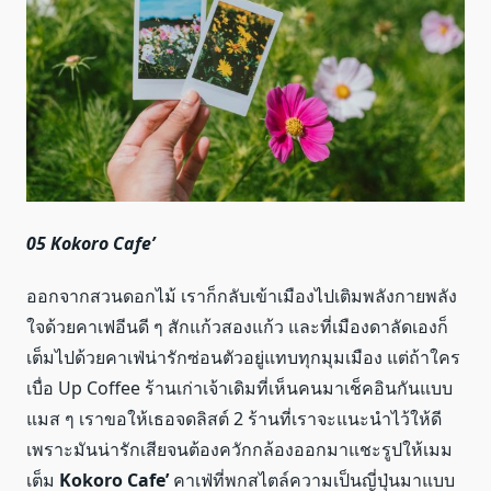
05 Kokoro Cafe’
ออกจากสวนดอกไม้ เราก็กลับเข้าเมืองไปเติมพลังกายพลัง
ใจด้วยคาเฟอีนดี ๆ สักแก้วสองแก้ว และที่เมืองดาลัดเองก็
เต็มไปด้วยคาเฟ่น่ารักซ่อนตัวอยู่แทบทุกมุมเมือง แต่ถ้าใคร
เบื่อ Up Coffee ร้านเก่าเจ้าเดิมที่เห็นคนมาเช็คอินกันแบบ
แมส ๆ เราขอให้เธอจดลิสต์ 2 ร้านที่เราจะแนะนำไว้ให้ดี
เพราะมันน่ารักเสียจนต้องควักกล้องออกมาแชะรูปให้เมม
เต็ม
Kokoro Cafe’
คาเฟ่ที่พกสไตล์ความเป็นญี่ปุ่นมาแบบ