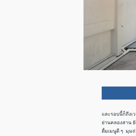
และรอบนี้ก็ถึงเ
ย่านคลองสาน ยัง
ดื่มเมนูดี ๆ มุม