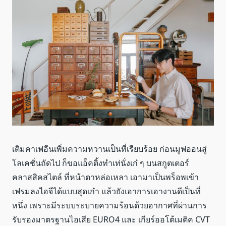
เติมคาเฟอีนเพิ่มความหวานเป็นที่เรียบร้อย ก่อนมูฟออนสู่
โลเคชั่นถัดไป ก็ขอแอ็คติ้งทำเท่นั่งเก๋ ๆ บนสกูตเตอร์
คลาสสิคสไตล์ ที่หน้าตาหล่อเหลา เอามาเป็นพร็อพเข้า
เฟรมลงไอจีได้แบบสุดเก๋า แล้วยังเอาการเอางานดีเป็นที่
หนึ่ง เพราะมีระบบระบายความร้อนด้วยอากาศที่ผ่านการ
รับรองมาตรฐานไอเสีย EURO4 และ เกียร์ออโต้เมติค CVT