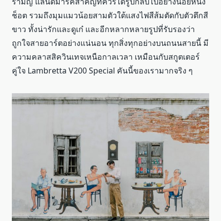
รามัญ แลนด์มาร์คสำคัญที่ควรได้รูปกลับไปอย่างน้อยหนึ่ง
ช็อต รวมถึงมุมแมวน้อยสามตัวใต้แสงไฟสีส้มตัดกับตัวตึกสี
ขาว ทั้งน่ารักและดูเก๋ และอีกหลากหลายรูปที่รับรองว่า
ถูกใจสายอาร์ตอย่างแน่นอน ทุกสิ่งทุกอย่างบนถนนสายนี้ มี
ความคลาสสิควินเทจเหนือกาลเวลา เหมือนกับสกูตเตอร์
คู่ใจ Lambretta V200 Special คันนี้ของเรามากจริง ๆ