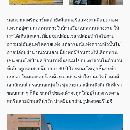
นอกจากสตรีทอาร์ตแล้วยังมีแกลอรี่แสดงงานศิลปะ สอด
แทรกอยู่ตามถนนหนทางในบ้านเรือนบนถนนนางงาม ให้
เราได้เดินลัดเลาะเยี่ยมชมปล่อยเวลาปล่อยหัวใจไปตาม
อารมณ์อันสุนทรีหลายแห่ง แต่อารมณ์แห่งความหิวนั้นไม่
อาจปล่อยผ่าน บนถนนสายนี้ยังพอมีร้านรวงให้เลือกทาน
เช่น ขนมไข่ป้ามล ร้านรถเข็นขนมไข่อบเตาถ่านในตำนาน
ที่เคียงคู่ถนนสายนี้มากว่า 30 ปี โดยขนมไข่ทุกชิ้นจะทำ
แบบสดใหม่และอบร้อนด้วยเตาถ่าน ทำให้ขนมไข่ป้ามลมี
เอกลักษณ์ กรอบนอกนุ่มใน ชุ่มเนย และอีกหนึ่งกิมมิกที่เรา
ชอบมาก ๆ ก็คือ ขนมไข่ของเค้าจะถูกใส่อยู่ในถุงกระดาษ
สกรีนลายป้ามลที่น่ารัก น่าหยิบมาถ่ายรูปลงสตอรี่ไอจี