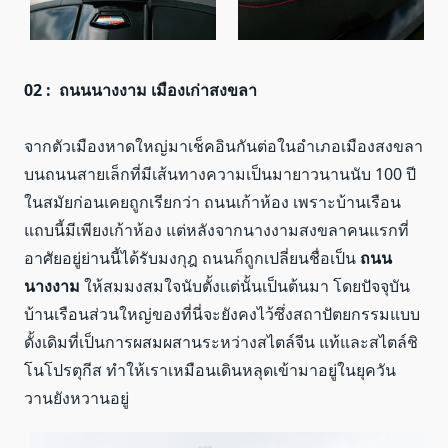
02 : ถนนนางงาม เมืองเก่าสงขลา
จากตัวเมืองหาดใหญ่มาเช็คอินกันต่อในอำเภอเมืองสงขลา
บนถนนสายเล็กที่มีเส้นทางความเป็นมายาวนานนับ 100 ปี
ในสมัยก่อนเคยถูกเรียกว่า ถนนเก้าห้อง เพราะบ้านเรือน
แถบนี้มีเพียงเก้าห้อง แต่หลังจากนางงามสงขลาคนแรกที่
อาศัยอยู่ย่านนี้ได้รับมงกุฎ ถนนก็ถูกเปลี่ยนชื่อเป็น
ถนน
นางงาม
ให้สมมงสมใจนับตั้งแต่นั้นเป็นต้นมา โดยปัจจุบัน
บ้านเรือนส่วนใหญ่ของที่นี่จะยังคงไว้ซึ่งสถาปัตยกรรมแบบ
ดั้งเดิมที่เป็นการผสมผสานระหว่างสไตล์จีน แท้และสไตล์ชิ
โนโปรตุกีส ทำให้เราเหมือนเดินหลุดเข้ามาอยู่ในยุควัน
วานยังหวานอยู่