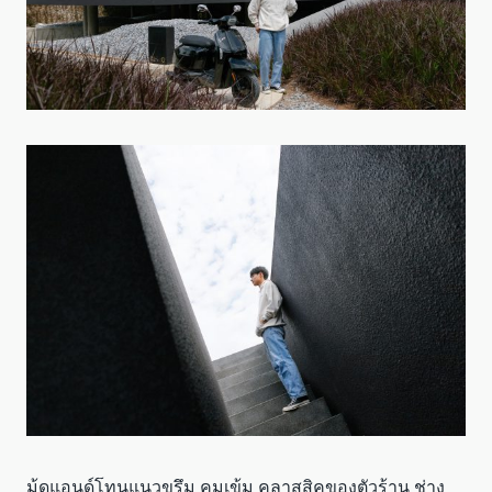
มู้ดแอนด์โทนแนวขรึม คมเข้ม คลาสสิคของตัวร้าน ช่าง