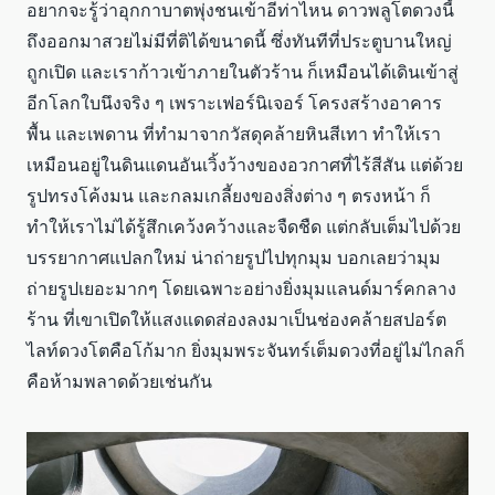
อยากจะรู้ว่าอุกกาบาตพุ่งชนเข้าอีท่าไหน ดาวพลูโตดวงนี้
ถึงออกมาสวยไม่มีที่ติได้ขนาดนี้ ซึ่งทันทีที่ประตูบานใหญ่
ถูกเปิด และเราก้าวเข้าภายในตัวร้าน ก็เหมือนได้เดินเข้าสู่
อีกโลกใบนึงจริง ๆ เพราะเฟอร์นิเจอร์ โครงสร้างอาคาร
พื้น และเพดาน ที่ทำมาจากวัสดุคล้ายหินสีเทา ทำให้เรา
เหมือนอยู่ในดินแดนอันเวิ้งว้างของอวกาศที่ไร้สีสัน แต่ด้วย
รูปทรงโค้งมน และกลมเกลี้ยงของสิ่งต่าง ๆ ตรงหน้า ก็
ทำให้เราไม่ได้รู้สึกเคว้งคว้างและจืดชืด แต่กลับเต็มไปด้วย
บรรยากาศแปลกใหม่ น่าถ่ายรูปไปทุกมุม บอกเลยว่ามุม
ถ่ายรูปเยอะมากๆ โดยเฉพาะอย่างยิ่งมุมแลนด์มาร์คกลาง
ร้าน ที่เขาเปิดให้แสงแดดส่องลงมาเป็นช่องคล้ายสปอร์ต
ไลท์ดวงโตคือโก้มาก ยิ่งมุมพระจันทร์เต็มดวงที่อยู่ไม่ไกลก็
คือห้ามพลาดด้วยเช่นกัน