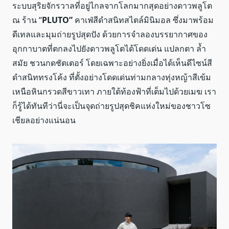
ระบบสุริยจักรวาลที่อยู่ไกลจากโลกมากสุดอย่างดาวพลูโต
ณ ร้าน “
PLUTO”
คาเฟ่สีดำสนิทสไตล์มินิมอล ซึ่งมาพร้อม
ดีเทลและมุมถ่ายรูปสุดปัง ด้วยการจำลองบรรยากาศของ
อุกกาบาตที่ตกลงไปยังดาวพลูโตได้โดดเด่น แปลกตา ล้ำ
สมัย ชวนกดชัตเตอร์ โดยเฉพาะอย่างยิ่งเมื่อได้เห็นดีไซน์สี
ดำสนิททรงโค้ง ที่ตั้งอย่างโดดเด่นท่ามกลางทุ่งหญ้าสีเข้ม
เหนือหินกรวดสีขาวเทา ภายใต้ท้องฟ้าที่เต็มไปด้วยเมฆ เรา
ก็รู้ได้ทันทีว่านี่จะเป็นจุดถ่ายรูปสุดชิคแห่งใหม่ของชาวโซ
เชียลอย่างแน่นอน