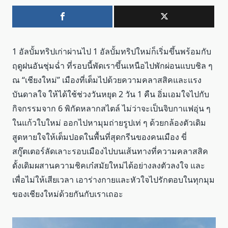
1 อัลบั้มทริปเก่าผ่านไป 1 อัลบั้มทริปใหม่ก็เริ่มขึ้นพร้อมกับ
ฤดูฝนอันชุ่มฉ่ำ ที่รอบนี้พัดเราขึ้นเหนือไปพักผ่อนแบบชิล ๆ
ณ “เชียงใหม่” เมืองที่เต็มไปด้วยความคลาสสิคและแรง
บันดาลใจ ให้ได้ใช้ช่วงวันหยุด 2 วัน 1 คืน อิ่มเอมใจไปกับ
กิจกรรมจาก 6 พิกัดหลากสไตล์ ไม่ว่าจะเป็นจิบกาแฟอุ่น ๆ
ในแก้วใบใหม่ ออกไปหามุมถ่ายรูปเท่ ๆ ด้วยกล้องตัวเดิม
สูดหายใจให้เต็มปอดในพื้นที่สุดกรีนของคนเมือง ขี่
สกู๊ตเตอร์ลัดเลาะรอบเมืองไปบนเส้นทางที่ความคลาสสิค
ดั้งเดิมผสานความชิคเก๋สมัยใหม่ได้อย่างลงตัวลงใจ และ
เพื่อไม่ให้เสียเวลา เอาร่างกายและหัวใจไปรักตอบในทุกมุม
ของเชียงใหม่ด้วยกันกับเราเถอะ