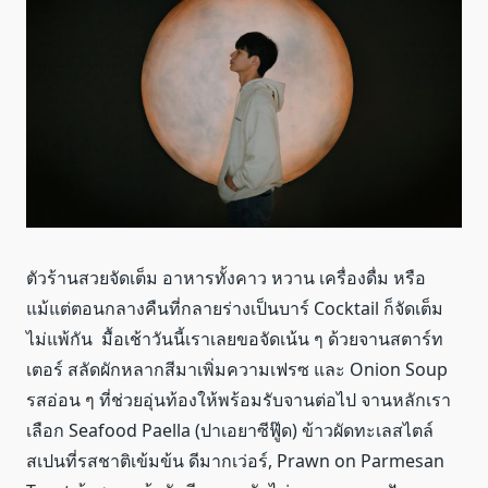
ตัวร้านสวยจัดเต็ม อาหารทั้งคาว หวาน เครื่องดื่ม หรือ
แม้แต่ตอนกลางคืนที่กลายร่างเป็นบาร์ Cocktail ก็จัดเต็ม
ไม่แพ้กัน มื้อเช้าวันนี้เราเลยขอจัดเน้น ๆ ด้วยจานสตาร์ท
เตอร์ สลัดผักหลากสีมาเพิ่มความเฟรซ และ Onion Soup
รสอ่อน ๆ ที่ช่วยอุ่นท้องให้พร้อมรับจานต่อไป จานหลักเรา
เลือก Seafood Paella (ปาเอยาซีฟู๊ด) ข้าวผัดทะเลสไตล์
สเปนที่รสชาติเข้มข้น ดีมากเว่อร์, Prawn on Parmesan