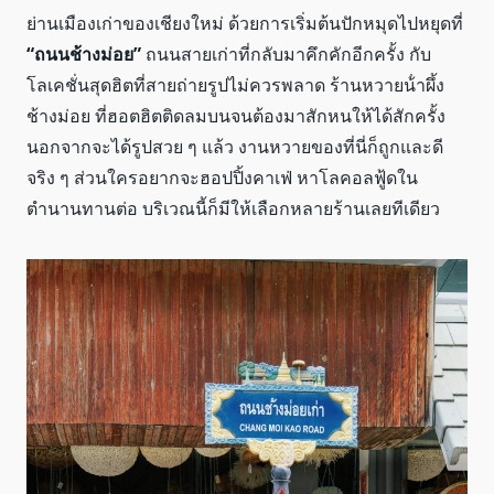
ย่านเมืองเก่าของเชียงใหม่ ด้วยการเริ่มต้นปักหมุดไปหยุดที่
“ถนนช้างม่อย”
ถนนสายเก่าที่กลับมาคึกคักอีกครั้ง กับ
โลเคชั่นสุดฮิตที่สายถ่ายรูปไม่ควรพลาด ร้านหวายน้ําผึ้ง
ช้างม่อย ที่ฮอตฮิตติดลมบนจนต้องมาสักหนให้ได้สักครั้ง
นอกจากจะได้รูปสวย ๆ แล้ว งานหวายของที่นี่ก็ถูกและดี
จริง ๆ ส่วนใครอยากจะฮอปปิ้งคาเฟ่ หาโลคอลฟู้ดใน
ตำนานทานต่อ บริเวณนี้ก็มีให้เลือกหลายร้านเลยทีเดียว