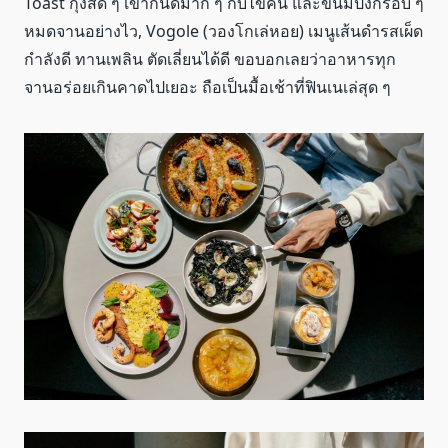
Toast กุ้งสด ๆ เข้ากันดีมาก ๆ กับไข่คน และขนมปังกรอบ ๆ
หมดจานอย่างไว, Vogole (วองโกเล่หอย) เมนูเส้นดำรสเผ็ด
กำลังดี ทานเพลิน ตัดเลี่ยนได้ดี ขอบอกเลยว่าอาหารทุก
จานอร่อยเกินคาดไปเยอะ ถือเป็นมื้อเช้าที่ฟินเนเล่สุด ๆ