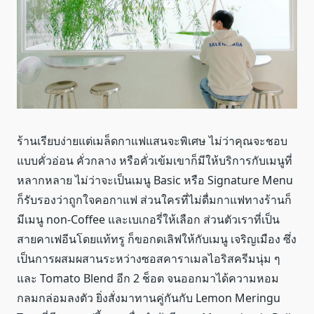
ร้านเรียบง่ายแต่เมล็ดกาแฟแสนจะพิเศษ ไม่ว่าคุณจะชอบ
แบบคั่วอ่อน คั่วกลาง หรือคั่วเข้มเขาก็มีให้บริการกับเมนูที่
หลากหลาย ไม่ว่าจะเป็นเมนู Basic หรือ Signature Menu
ก็รับรองว่าถูกใจคอกาแฟ ส่วนใครที่ไม่ดื่มกาแฟทางร้านก็
มีเมนู non-Coffee และเบเกอรี่ให้เลือก ส่วนตัวเราที่เป็น
สายคาเฟอีนโดยแท้ทรู ก็ขอกดเลิฟให้กับเมนู เจริญเมือง ซึ่ง
เป็นการผสมผสานระหว่างซอสคาราเมลไอริสครีมนุ่ม ๆ
และ Tomato Blend อีก 2 ช็อต จนออกมาได้ความหอม
กลมกล่อมลงตัว ยิ่งสั่งมาทานคู่กันกับ Lemon Meringu