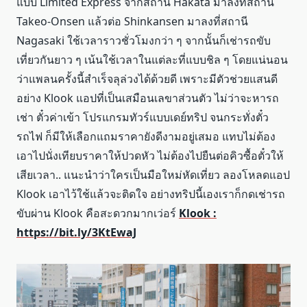
แบบ Limited Express จากสถานี Hakata มาลงที่สถานี
Takeo-Onsen แล้วต่อ Shinkansen มาลงที่สถานี
Nagasaki ใช้เวลาราวชั่วโมงกว่า ๆ จากนั้นก็เช่ารถขับ
เที่ยวกันยาว ๆ เน้นใช้เวลาในแต่ละที่แบบชิล ๆ โดยแน่นอน
ว่าแพลนครั้งนี้สำเร็จลุล่วงได้ด้วยดี เพราะมีตัวช่วยแสนดี
อย่าง Klook แอปที่เป็นเสมือนเลขาส่วนตัว ไม่ว่าจะหารถ
เช่า ตั๋วค่าเข้า โปรแกรมทัวร์แบบเดย์ทริป จนกระทั่งตั๋ว
รถไฟ ก็มีให้เลือกแถมราคายังดีงามอยู่เสมอ แทบไม่ต้อง
เอาไปนั่งเทียบราคาให้ปวดหัว ไม่ต้องไปยืนต่อคิวซื้อตั๋วให้
เสียเวลา.. แนะนำว่าใครเป็นมือใหม่หัดเที่ยว ลองโหลดแอป
Klook เอาไว้ใช้แล้วจะติดใจ อย่างทริปนี้เองเราก็กดเช่ารถ
ขับผ่าน Klook คือสะดวกมากเว่อร์
Klook :
https://bit.ly/3KtEwaJ