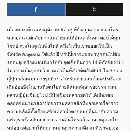
เมืองท่องเที่ยวแห่งภูมิภาค #คิวชู ที่ยังอยู่นอกสายตาใคร
หลายคน แต่กลับมากล้นด้วยเสน่ห์อันน่าค้นหา ตอบได้ทุก
โจทย์ ตรงในทุกไลฟ์สไตล์ หนึ่งในนั้นเราขอยกให้เป็น
จังหวัด 𝐍𝐚𝐠𝐚𝐬𝐚𝐤𝐢 ใช่แล้ว!!! ทริปนี้เราจะขอพาทุกคนไปขับ
รถตะลุยสร้างแลนด์มาร์กกับจุดเช็กอินกว่า 14 พิกัดจัดว่าปัง
ไม่ว่าจะเป็นจุดชมวิวยามค่ำคืนที่สวยติดอันดับ 1 ใน 3 ของ
ญี่ปุ่น พร้อมมุมถ่ายรูปปัง ๆ สำหรับสายแลนด์สเคป หรือจะ
เดินอ้อยอิ่งในย่านที่เต็มไปด้วยสีสันแห่งอารยธรรม ผสม
ผสานญี่ปุ่น จีน ยุโรป มีมิวเซียมหลากยุคให้ได้เลือกชม
ตลอดจนนานาสถาปัตยกรรมคลาสสิกที่บอกเล่าเรื่องราว
ความหลังมีทั้งเรื่องเศร้าเคล้าน้ำตากลมกลืนมากับความ
เจริญรุ่งเรืองอันสวยงาม อ่านอินโทรแล้วอาจจะดูอวยไป
หน่อย แต่อยากให้กดตามมาดูว่าความดีงาม ที่เราพบเจอ