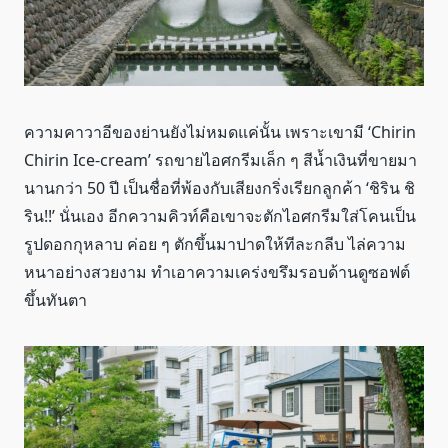
ความคาวาอีของย่านยังไม่หมดแค่นั้น เพราะเขามี ‘Chirin
Chirin Ice-cream’ รถขายไอศกรีมเล็ก ๆ สีน้ำเงินที่ขายมา
นานกว่า 50 ปี เป็นชื่อที่พ้องกับเสียงกริ่งเรียกลูกค้า ‘ชิริน ชิ
ริน!!’ นั่นเอง อีกความคิวท์คือเขาจะตักไอศกรีมใส่โคนเป็น
รูปดอกกุหลาบ ค่อย ๆ ตักขึ้นมาปาดให้ทีละกลีบ ไล่ความ
หนาอย่างสวยงาม ทำเอาความเคร่งขรึมรอบด้านดูซอฟต์
ขึ้นทันตา