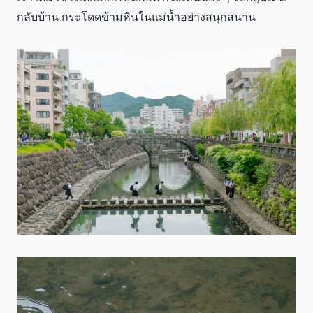
กลับบ้าน กระโดดข้ามหินในแม่น้ำอย่างสนุกสนาน