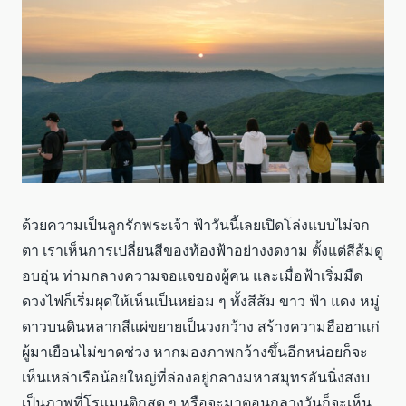
ด้วยความเป็นลูกรักพระเจ้า ฟ้าวันนี้เลยเปิดโล่งแบบไม่จก
ตา เราเห็นการเปลี่ยนสีของท้องฟ้าอย่างงดงาม ตั้งแต่สีส้มดู
อบอุ่น ท่ามกลางความจอแจของผู้คน และเมื่อฟ้าเริ่มมืด
ดวงไฟก็เริ่มผุดให้เห็นเป็นหย่อม ๆ ทั้งสีส้ม ขาว ฟ้า แดง หมู่
ดาวบนดินหลากสีแผ่ขยายเป็นวงกว้าง สร้างความฮือฮาแก่
ผู้มาเยือนไม่ขาดช่วง หากมองภาพกว้างขึ้นอีกหน่อยก็จะ
เห็นเหล่าเรือน้อยใหญ่ที่ล่องอยู่กลางมหาสมุทรอันนิ่งสงบ
เป็นภาพที่โรแมนติกสุด ๆ หรือจะมาตอนกลางวันก็จะเห็น