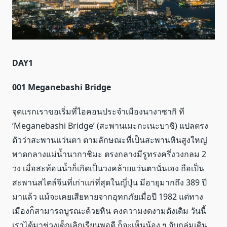
DAY1
001 Meganebashi Bridge
จุดแรกเราขอเริ่มที่ไอคอนประจำเมืองนางาซากิ ที
‘Meganebashi Bridge’ (สะพานเมะกะเนะบาชิ) แปลตรง
ตัวว่าสะพานแว่นตา ตามลักษณะที่เป็นสะพานหินสูงใหญ่
พาดกลางแม่น้ำนากาชิมะ ตรงกลางมีรูทรงครึ่งวงกลม 2
วง เมื่อสะท้อนน้ำก็เกิดเป็นวงคล้ายแว่นตานั่นเอง ถือเป็น
สะพานสไตล์จีนที่เก่าแก่ที่สุดในญี่ปุ่น มีอายุมากถึง 389 ปี
มาแล้ว แม้จะเคยเสียหายจากอุทกภัยเมื่อปี 1982 แต่ทาง
เมืองก็สามารถบูรณะด้วยหิน คงความงดงามดังเดิม วันนี้
เราได้มาช่วงเด็กเลิกเรียนพอดี ก็จะเห็นน้อง ๆ จับกลุ่มเดิน