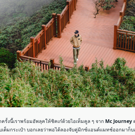
ว่าครั้งนี้เราพร้อมอัพลุคให้ชิคเก๋ด้วยไอเท็มคูล ๆ จาก
Mc Journey
ค
บเต็มกระเป๋า บอกเลยว่าพอได้ลองจับคู่มิกซ์แอนด์แมทช์ออกมาก็บอ