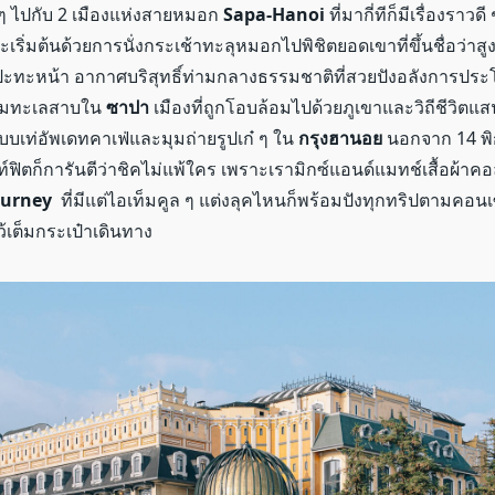
ล ๆ ไปกับ 2 เมืองแห่งสายหมอก
Sapa-Hanoi
ที่มากี่ทีก็มีเรื่องราวด
จะเริ่มต้นด้วยการนั่งกระเช้าทะลุหมอกไปพิชิตยอดเขาที่ขึ้นชื่อว่าสู
ปะทะหน้า อากาศบริสุทธิ์ท่ามกลางธรรมชาติที่สวยปังอลังการปร
ริมทะเลสาบใน
ซาปา
เมืองที่ถูกโอบล้อมไปด้วยภูเขาและวิถีชีวิตแส
บเท่อัพเดทคาเฟ่และมุมถ่ายรูปเก๋ ๆ ใน
กรุงฮานอย
นอกจาก 14 พิก
้าท์ฟิตก็การันตีว่าชิคไม่แพ้ใคร เพราะเรามิกซ์แอนด์แมทช์เสื้อผ้าค
ourney
ที่มีแต่ไอเท็มคูล ๆ แต่งลุคไหนก็พร้อมปังทุกทริปตามคอนเ
้เต็มกระเป๋าเดินทาง