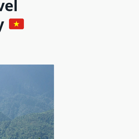
vel
y