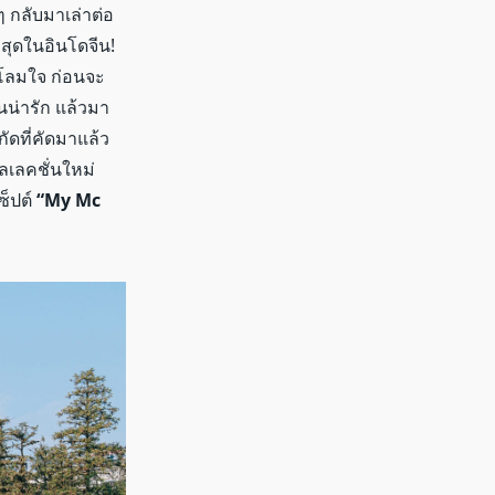
ี ๆ กลับมาเล่าต่อ
งสุดในอินโดจีน!
ะโลมใจ ก่อนจะ
นน่ารัก แล้วมา
ัดที่คัดมาแล้ว
อลเลคชั่นใหม่
ซ็ปต์
“My Mc