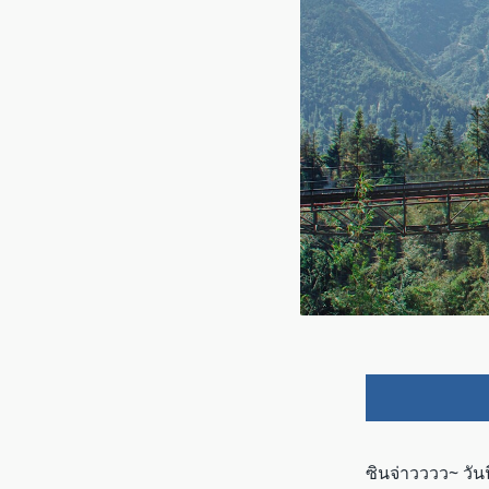
ซินจ่าวววว~ วัน