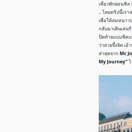
เที่ยวพักผ่อนชิ
.. โดยทริปนี้เรา
เพื่อให้ลมหนาว
กลับมาเดินเล่น
ปิดท้ายแบบชิคแบ
ว่าสวยจึ้งจิต เอ
ล่าสุดจาก
Mc J
My Journey”
ไว