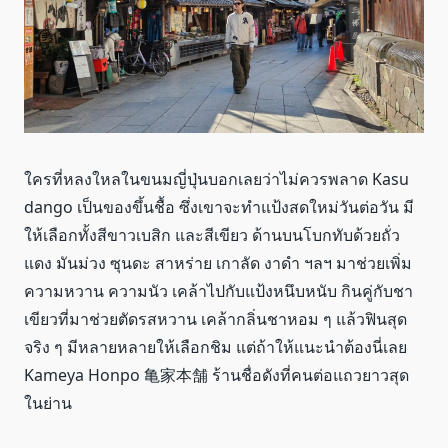
ใครที่หลงใหลในขนมญี่ปุ่นบอกเลยว่าไม่ควรพลาด Kasu
dango เป็นของขึ้นชื้อ ซึ่งเขาจะทำแป้งสดใหม่วันต่อวัน มี
ให้เลือกทั้งสีขาวเบสิก และสีเขียว ด้านบนโบกทับด้วยถั่ว
แดง มันม่วง ซุนดะ สาหร่าย เกาลัด งาดำ ฯลฯ มาช่วยเพิ่ม
ความหวาน ความนัว เคล้าไปกับแป้งหนึบหนับ กินคู่กับชา
เขียวที่มาช่วยตัดรสหวาน เคล้ากลิ่นชาหอม ๆ แล้วฟินสุด
จริง ๆ มีหลายหลายให้เลือกชิม แต่ถ้าให้แนะนำต้องนี่เลย
Kameya Honpo 亀家本舗 ร้านชื่อดังที่คนต่อแถวยาวสุด
ในย่าน