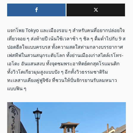
แจกโพย Tokyo และเมืองรอบ ๆ สำหรับคนที่อยากปล่อยใจ
เที่ยวจอย
ๆ ส่งท้ายปี เน้นใช้เวลาช้า ๆ ชิล ๆ ดื่มด่ำไปกับ 9 ส
ปอตฮีลใจแบบครบรส ทั้งความสดใสท่ามกลางบรรยากาศ
เฟสทีฟในสวนสนุกระดับโลก ทั้งย่านเมืองเก่าสไตล์เรโทร-
เอโดะ อันแสนสงบ ทั้งจุดชมพระอาทิตย์ตกสุดโรแมนติก
ทั้งวิวโตเกียวมุมสูงแบบปัง ๆ อีกทั้งวิวธรรมชาติริม
ทะเลสาบเคียงคู่ฟูจิซัง ที่ชวนให้ปั่นจักรยานรับลมหนาว
แบบฟิน ๆ