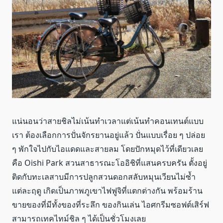
แน่นอนว่าสายชิลไม่เน้นทำเวลาแต่เน้นทำคอนเทนต์แบบ
เรา ต้องเลือกการปั่นจักรยานอยู่แล้ว ปั่นแบบเรื่อย ๆ ปล่อย
ๆ พักใจไปกับไอแดดและสายลม โดยปักหมุดไว้ที่เดียวเลย
คือ Oishi Park สวนสาธารณะโออิชิที่แสนครบครัน ตั้งอยู่
ติดกับทะเลสาบมีการปลูกสวนดอกสลับหมุนเวียนไม่ซ้ำ
แต่ละฤดู เกิดเป็นภาพภูเขาไฟฟูจิที่แตกต่างกัน พร้อมร้าน
ขายของที่มีทั้งของที่ระลึก ของกินเล่น ไอศกรีมซอฟต์เสิร์ฟ
สามารถเทคไทม์ชิล ๆ ได้เป็นชั่วโมงเลย