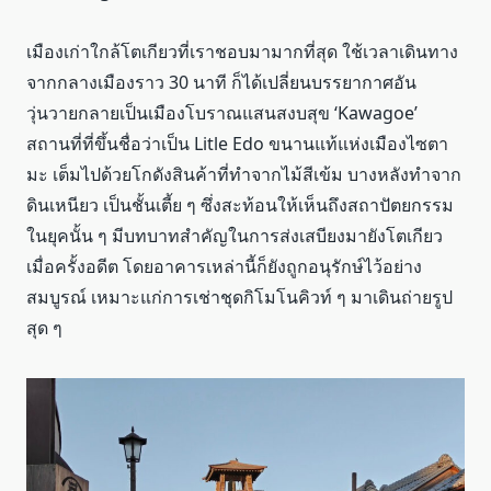
เมืองเก่าใกล้โตเกียวที่เราชอบมามากที่สุด ใช้เวลาเดินทาง
จากกลางเมืองราว 30 นาที ก็ได้เปลี่ยนบรรยากาศอัน
วุ่นวายกลายเป็นเมืองโบราณแสนสงบสุข ‘Kawagoe’
สถานที่ที่ขึ้นชื่อว่าเป็น Litle Edo ขนานแท้แห่งเมืองไซตา
มะ เต็มไปด้วยโกดังสินค้าที่ทำจากไม้สีเข้ม บางหลังทำจาก
ดินเหนียว เป็นชั้นเตี้ย ๆ ซึ่งสะท้อนให้เห็นถึงสถาปัตยกรรม
ในยุคนั้น ๆ มีบทบาทสำคัญในการส่งเสบียงมายังโตเกียว
เมื่อครั้งอดีต โดยอาคารเหล่านี้ก็ยังถูกอนุรักษ์ไว้อย่าง
สมบูรณ์ เหมาะแก่การเช่าชุดกิโมโนคิวท์ ๆ มาเดินถ่ายรูป
สุด ๆ