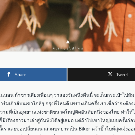
Share
Tweet
น่นอน ถ้าซาวเสียงเพื่อนๆ ว่าสองวันหนึ่งคืนนี้ จะเก็บกระเป๋าไปสั
าร์มเฮ้าส์บนเขาใกล้ๆ กรุงที่ไหนดี เพราะเกินครึ่งเราเชื่อว่าจะต้อ
วามที่เป็นอุทยานแห่งชาติขนาดใหญ่ติดอันดับหนึ่งของไทย ทำให้ไปกี
็มีเรื่องราวมาเล่าสู่กันฟังได้อยู่เสมอ แต่ถ้าไปเขาใหญ่แบบครั้งก่อน
เราเลยขอเปลี่ยนแนวสวมบทบาทเป็น Biker คว้าบิ๊กไบท์สุดเจ๋งออก 