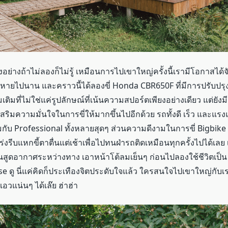
่างถ้าไม่ลองก็ไม่รู้ เหมือนการไปเขาใหญ่ครั้งนี้เรามีโอกาสได้จั
างหายไปนาน และคราวนี้ได้ลองขี่ Honda CBR650F ที่มีการปรับปรุ
มเติมที่ไม่ใช่แค่รูปลักษณ์ที่เน้นความสปอร์ตเพียงอย่างเดียว แต่ยั
อเสริมความมั่นใจในการขี่ให้มากขึ้นไปอีกด้วย รถทั้งดี เร็ว และแร
มกับ Professional ทั้งหลายสุดๆ ส่วนความดีงามในการขี่ Bigbik
รเร่งรีบแหกขี้ตาตื่นแต่เช้าเพื่อไปทนฝ่ารถติดเหมือนทุกครั้งไปได้เ
้นสูดอากาศระหว่างทาง เอาหน้าโต้ลมเย็นๆ ก่อนไปลองใช้ชีวิตเป็
 ดู นี่แค่คิดก็ประเทืองจิตประดับใจแล้ว ใครสนใจไปเขาใหญ่กับเ
อวแน่นๆ ได้เล๊ย ฮ่าฮ่า