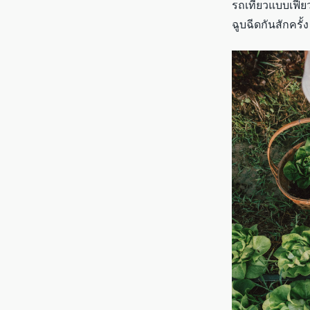
รถเที่ยวแบบเฟี้
ฉูบฉีดกันสักครั้