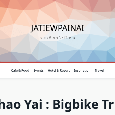
JATIEWPAINAI
จ ะ เ ที่ ย ว ไ ป ไ ห น
Cafe’& Food
Events
Hotel & Resort
Inspiration
Travel
hao Yai : Bigbike Tr