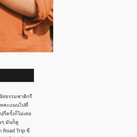
มผัสธรรมชาติกรี
งเทคะแนนไปที่
่ครั้งก็ไม่เคย
ๆ มันก็ดู
Road Trip ขี่