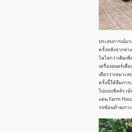
ประสบการณ์บางอย
ครั้งหลังจากห่
ไฉไลกว่าเดิมเพิ่
เครื่องยนตร์เพื่
เดียวว่าเหมาะส
ครั้งนี้ให้ลืมกา
ไปแบบชิลล์ๆ เน
แดน Farm House
รถซ้อนท้ายเกาะเ