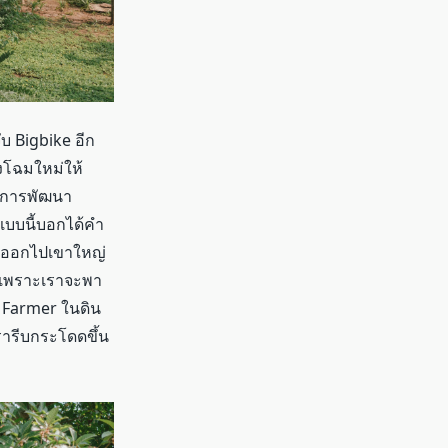
บ Bigbike อีก
งโฉมใหม่ให้
งมีการพัฒนา
งแบบนี้บอกได้คำ
e ออกไปเขาใหญ่
ลย เพราะเราจะพา
น Farmer ในดิน
รารีบกระโดดขึ้น