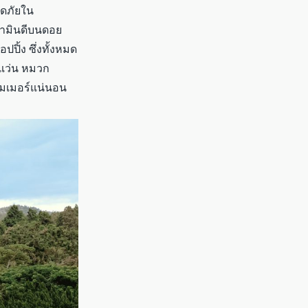
อดภัยใน
ตามินดีบนดอย
ปิ้ง ซึ่งทั้งหมด
น แว่น หมวก
ัมเมอร์แน่นอน