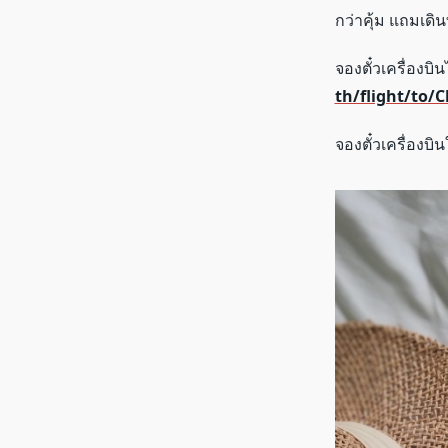
กว่าคุ้ม แถมเด
จองตั๋วเครื่องบิ
th/flight/to/
จองตั๋วเครื่องบ