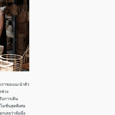
นี้เราขอแนะนำตัว
งช่วง
รับการเดิน
ชั่นสุดพิเศษ
อกเลยว่าคุ้มยิ่ง