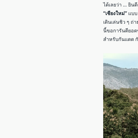
ได้เลยว่า … ยิน
“เชียงใหม่”
แบบ 
เดินเล่นชิว ๆ ถ่
นี้ขอการันตียอดช
สำหรับกันแดด กั