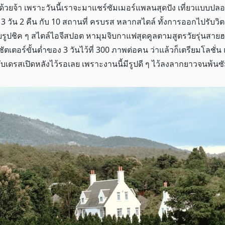
ดีด้วยจ้า เพราะวันนี้เราจะมาแชร์ซัมเมอร์แพลนสุดปัง เที่ยวแบบปล
3 วัน 2 คืน กับ 10 สถานที่ ครบรส หลากสไตล์ ทั้งการออกไปรับวิ
ายรูปชิค ๆ สไตล์ไอจีสปอต หามุมจิบกาแฟสุดคูลตามสูตรวัยรุ่นสายฮอป
ัตเตอร์ขั้นต่ำของ 3 วันไว้ที่ 300 ภาพต่อคน ว่าแล้วก็เตรียมโลชั่
บเดรสเปิดหลังไว้รอเลย เพราะงานนี้มีรูปดี ๆ ไว้ลงลากยาวจนพ้นซ