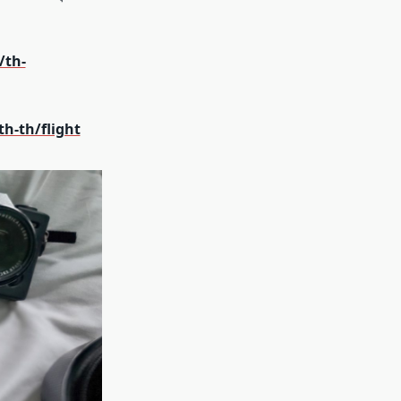
/th-
h-th/flight