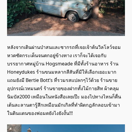
หลังจากเดินผ่านป่าสนและซากรถที่เจอเจ้าต้นวิลโลว์จอม
หวดซัดกระเด็นจนตกอยู่ข้างทาง เราก็จะได้เจอกับ
บรรยากาศหมู่บ้าน Hogsmeade ที่มีทั้งร้านอาหาร ร้าน
Honeydukes ร้านขนมหลากสีสันที่มีให้เลือกเยอะมาก
แถมยังมี Bertie Bott’s ที่รวมรสแปลกๆไว้ด้วย ร้านขาย
อุปกรณ์เวทมนตร์ ร้านขายของฝากทั้งไม้กายสิท ผ้าคลุม
นิมบัส2000 เหมือนในหนังสือเลยเป๊ะ มองไปทางไหนก็ตื่น
เต้นละลานตารู้สึกเหมือนมักเกิลที่ทำผิดกฎลักลอบเข้ามา
ในดินแดนของพ่อมดยังไงยังงั้น!!!