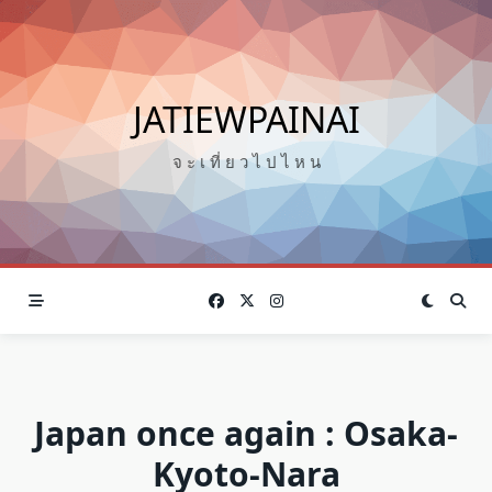
Skip
to
content
JATIEWPAINAI
จ ะ เ ที่ ย ว ไ ป ไ ห น
Japan once again : Osaka-
Kyoto-Nara