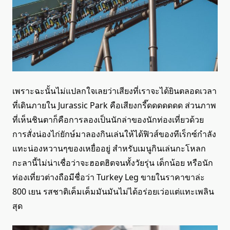
เพราะฉะนั้นไม่แปลกใจเลยว่าเสียงที่เราจะได้ยินตลอดเวลา
ที่เดินภายใน Jurassic Park คือเสียงกรี๊ดดดดดดด ส่วนภาพ
ที่เห็นชินตาก็คือการลองเป็นนักล่าของนักท่องเที่ยวด้วย
การสั่งน่องไก่ยักษ์มาลองกินเล่นให้ได้ฟิวส์ของทีเร็กซ์กำลัง
แทะน่องหวานๆของเหยื่ออยู่ สำหรับเมนูกินเล่นกะโหลก
กะลานี้ไม่น่าเชื่อว่าจะฮอตฮิตจนทั้งวัยรุ่น เด็กน้อย หรือนัก
ท่องเที่ยวต่างถือมีชื่อว่า Turkey Leg ขายในราคาขาล่ะ
800 เยน รสชาติเค็มเค็มมันมันไม่ได้อร่อยเว่อแต่แทะเพลิน
สุด