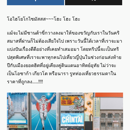
โอไฮโยโกไซมัสสส~~~โฮะ โฮะ โฮะ
แม้จะไม่มีซานต้าขี่กวางลงมาให้ของขวัญกับเราในวันคริ
สมาสที่ผ่านก็ไม่ต้องเสียใจไป เพราะวันนี้ได้เวลาที่เราจะมา
แบ่งปันเรื่องดีดีอย่างที่เคยทำเสมอมา โดยทริปนี้จะเป็นทริ
ปสุดพิเศษที่เราจะพาทุกคนไปเที่ยวญี่ปุ่นในช่วงก่อนส่งท้าย
ปีกับเมืองยอดฮิตที่อยู่เคียงคู่ดินแดนอาทิตย์อุทัย ไม่ว่าจะ
เป็นโอซาก้า เกียวโต หรือนารา รูทท่องเที่ยวธรรมดาใน
ราคาที่ถูกลง…..!!!!