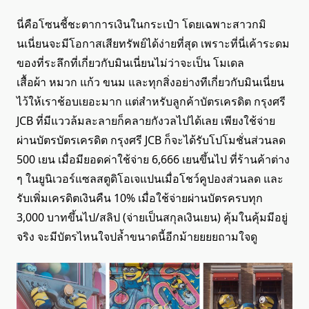
นี่คือโซนชี้ชะตาการเงินในกระเป๋า โดยเฉพาะสาวกมิ
นเนี่ยนจะมีโอกาสเสียทรัพย์ได้ง่ายที่สุด เพราะที่นี่เค้าระดม
ของที่ระลึกที่เกี่ยวกับมินเนี่ยนไม่ว่าจะเป็น โมเดล
เสื้อผ้า หมวก แก้ว ขนม และทุกสิ่งอย่างทีเกี่ยวกับมินเนี่ยน
ไว้ให้เราช้อบเยอะมาก แต่สำหรับลูกค้าบัตรเครดิต กรุงศรี
JCB ที่มีแววล้มละลายก็คลายกังวลไปได้เลย เพียงใช้จ่าย
ผ่านบัตรบัตรเครดิต กรุงศรี JCB ก็จะได้รับโปโมชั่นส่วนลด
500 เยน เมื่อมียอดค่าใช้จ่าย 6,666 เยนขึ้นไป ที่ร้านค้าต่าง
ๆ ในยูนิเวอร์แซลสตูดิโอเจแปนเมื่อโชว์คูปองส่วนลด และ
รับเพิ่มเครดิตเงินคืน 10% เมื่อใช้จ่ายผ่านบัตรครบทุก
3,000 บาทขึ้นไป/สลิป (จ่ายเป็นสกุลเงินเยน) คุ้มในคุ้มมีอยู่
จริง จะมีบัตรไหนใจปล้ำขนาดนี้อีกม้ายยยยถามใจดู