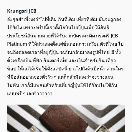
Krungsri JCB
อ่ะๆอย่าเพิ่งงงว่าไปที่เดิม กินที่เดิม เที่ยวที่เดิม มันจะถูกลง
ได้ยังไง เพราะทริปนี้เราตั้งใจบินไปญี่ปุ่นเพื่อให้สิทธิ
ประโยชน์อันมากมายที่ได้รับจากบัตรเครดิต กรุงศรี JCB
Platinum ที่ให้ส่วนลดตั้งแต่ขั้นตอนการเตรียมตัวที่ไทย ไป
จนถึงตลอดเวลาที่อยู่ญี่ปุ่น จนบินกลับมาลงรูปที่ไทย!!!! ทั้ง
ตั๋วเครื่องบิน ที่พัก อินเตอร์เน็ต และเงินสำหรับกิน เที่ยว
ช้อป ให้แกได้เริ่มใช้ตั้งแต่บัดนี้ ยาวไปถึงต้นปีหน้า ส่วนใคร
ที่มือสั่นอยากจองตั๋วรัว ๆ แต่ก็กลัวมึนงงว่าจะวางแผน
ไม่ทัน เราก็มีแพลนสำหรับเที่ยวญี่ปุ่นให้ได้ก๊อบไปใช้กัน
แบบฟรี ๆ เลยจ้าาาาาา