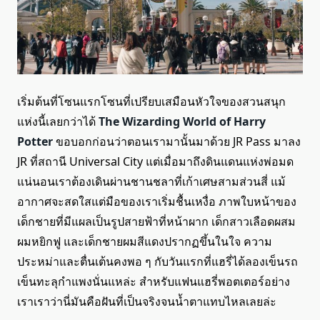
เริ่มต้นที่โซนแรกโซนที่เปรียบเสมือนหัวใจของสวนสนุก
แห่งนี้เลยกว่าได้
The Wizarding World of Harry
Potter
ขอบอกก่อนว่าตอนเรามานั้นมาด้วย JR Pass มาลง
JR ที่สถานี Universal City แต่เมื่อมาถึงดินแดนแห่งพ่อมด
แน่นอนเราต้องเดินผ่านชานชลาที่เก้าเศษสามส่วนสี่ แม้
อากาศจะสดใสแต่มือของเราเริ่มชื้นเหงื่อ ภาพใบหน้าของ
เด็กชายที่มีแผลเป็นรูปสายฟ้าที่หน้าผาก เด็กสาวเลือดผสม
ผมหยิกฟู และเด็กชายผมสีแดงปรากฏขึ้นในใจ ความ
ประหม่าและตื่นเต้นคงพอ ๆ กับวันแรกที่แฮรี่ได้ลองเข็นรถ
เข็นทะลุกำแพงนั่นแหล่ะ สำหรับแฟนแฮรี่พอตเตอร์อย่าง
เราเราว่านี่มันคือฝันที่เป็นจริงจนน้ำตาแทบไหลเลยล่ะ