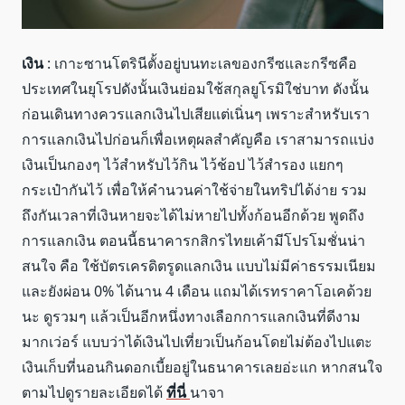
เงิน
: เกาะซานโตรินีตั้งอยู่บนทะเลของกรีซและกรีซคือ
ประเทศในยุโรปดังนั้นเงินย่อมใช้สกุลยูโรมิใช่บาท ดังนั้น
ก่อนเดินทางควรแลกเงินไปเสียแต่เนิ่นๆ เพราะสำหรับเรา
การแลกเงินไปก่อนก็เพื่อเหตุผลสำคัญคือ เราสามารถแบ่ง
เงินเป็นกองๆ ไว้สำหรับไว้กิน ไว้ช้อป ไว้สำรอง แยกๆ
กระเป๋ากันไว้ เพื่อให้คำนวนค่าใช้จ่ายในทริปได้ง่าย รวม
ถึงกันเวลาที่เงินหายจะได้ไม่หายไปทั้งก้อนอีกด้วย พูดถึง
การแลกเงิน ตอนนี้ธนาคารกสิกรไทยเค้ามีโปรโมชั่นน่า
สนใจ คือ ใช้บัตรเครดิตรูดแลกเงิน แบบไม่มีค่าธรรมเนียม
และยังผ่อน 0% ได้นาน 4 เดือน แถมได้เรทราคาโอเคด้วย
นะ ดูรวมๆ แล้วเป็นอีกหนึ่งทางเลือกการแลกเงินที่ดีงาม
มากเว่อร์ แบบว่าได้เงินไปเที่ยวเป็นก้อนโดยไม่ต้องไปแตะ
เงินเก็บที่นอนกินดอกเบี้ยอยู่ในธนาคารเลยอ่ะแก หากสนใจ
ตามไปดูรายละเอียดได้
ที่นี่
นาจา