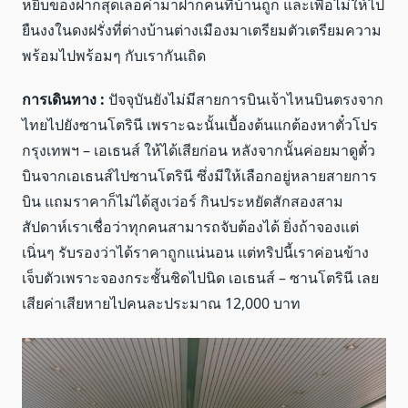
หยิบของฝากสุดเลอค่ามาฝากคนที่บ้านถูก และเพื่อไม่ให้ไป
ยืนงงในดงฝรั่งที่ต่างบ้านต่างเมืองมาเตรียมตัวเตรียมความ
พร้อมไปพร้อมๆ กับเรากันเถิด
การเดินทาง :
ปัจจุบันยังไม่มีสายการบินเจ้าไหนบินตรงจาก
ไทยไปยังซานโตรินี เพราะฉะนั้นเบื้องต้นแกต้องหาตั๋วโปร
กรุงเทพฯ – เอเธนส์ ให้ได้เสียก่อน หลังจากนั้นค่อยมาดูตั๋ว
บินจากเอเธนส์ไปซานโตรินี ซึ่งมีให้เลือกอยู่หลายสายการ
บิน แถมราคาก็ไม่ได้สูงเว่อร์ กินประหยัดสักสองสาม
สัปดาห์เราเชื่อว่าทุกคนสามารถจับต้องได้ ยิ่งถ้าจองแต่
เนิ่นๆ รับรองว่าได้ราคาถูกแน่นอน แต่ทริปนี้เราค่อนข้าง
เจ็บตัวเพราะจองกระชั้นชิดไปนิด เอเธนส์ – ซานโตรินี เลย
เสียค่าเสียหายไปคนละประมาณ 12,000 บาท