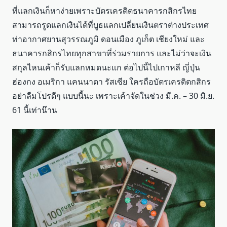
ที่แลกเงินก็หาง่ายเพราะบัตรเครดิตธนาคารกสิกรไทย
สามารถรูดแลกเงินได้ที่บูธแลกเปลี่ยนเงินตราต่างประเทศ
ท่าอากาศยานสุวรรณภูมิ ดอนเมือง ภูเก็ต เชียงใหม่ และ
ธนาคารกสิกรไทยทุกสาขาที่ร่วมรายการ และไม่ว่าจะเงิน
สกุลไหนเค้าก็รับแลกหมดนะแก ต่อไปนี้ไปเกาหลี ญี่ปุ่น
ฮ่องกง อเมริกา แคนนาดา รัสเซีย ใครถือบัตรเครดิตกสิกร
อย่าลืมโปรดีๆ แบบนี้นะ เพราะเค้าจัดในช่วง มี.ค. – 30 มิ.ย.
61 นี้เท่าน๊าน