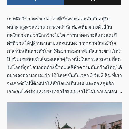
ภาพตึกสีขาวทรงแปลกตาที่เรียงรายลดหลั่นกันอยู่ริม
หน้าผาสูงตระหง่าน ภาพเหล่านักท่องเที่ยวแต่งตัวสีสัน
สดใสสวมหมวกปีกกว้างใบโต ภาพหาดทรายสีแดงและสี
ดำที่ชวนให้ปูผ้านอนอาบแดดแบบงง ๆ ทุกภาพล้วนยั่วใจ
เหล่านักเดินทางทั่วโลกให้อยากลองมาสัมผัสเกาะซานโตริ
นี ดรีมเดสติเนชั่นส์ของเหล่าคู่รัก หนึ่งในเกาะสวยงามที่สุด
ในโลกที่ถูกโอบกอดด้วยน้ำทะเลสีฟ้าครามอันกว้างใหญ่ได้
อย่างลงตัว บอกเลยว่า 12 โลเคชั่นกับเวลา 3 วัน 2 คืน ที่เรา
จะเล่าต่อไปนี้
ต้องทำให้หัวใจแกเต้นแรง และตกหลุมรัก
เกาะอันโด่งดังแห่งประเทศกรีซแบบเราได้ไม่ยากแน่นอน …