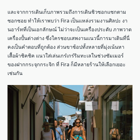
และจากการเดินเก็บภาพรวมถึงการเดินชิวซอกแซกตาม
ซอกซอย ทำให้เราพบว่า Fira เป็นแหล่งรวมงานศิลปะ งา
นอาร์ทที่เป็นเอกลักษณ์ ไม่ว่าจะเป็นเครื่องประดับ ภาพวาด
เครื่องปั้นต่างต่าง ซึ่งใครชอบเสพงานแนวนี้การมาเดินที่นี่
คงเป็นคำตอบที่ถูกต้อง ส่วนขาช้อปทั้งหลายที่มุ่งเน้นหา
เสื้อผ้าชิคชิค แนวใส่เล่นเกร๋เกร๋ริมทะเลในช่วงซัมเมอร์
ของฝากกระจุกกระจิก ที่ Fira ก็มีหลายร้านให้เลือกเยอะ
เช่นกัน