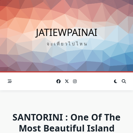
Skip
to
content
JATIEWPAINAI
จ ะ เ ที่ ย ว ไ ป ไ ห น
SANTORINI : One Of The
Most Beautiful Island