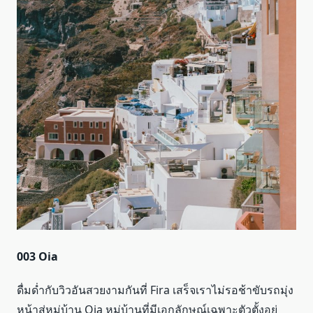
003 Oia
ดื่มด่ำกับวิวอันสวยงามกันที่ Fira เสร็จเราไม่รอช้าขับรถมุ่ง
หน้าสู่หมู่บ้าน Oia หมู่บ้านที่มีเอกลักษณ์เฉพาะตัวตั้งอยู่