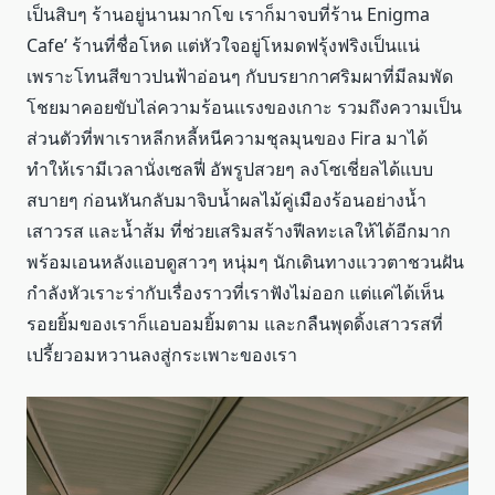
เป็นสิบๆ ร้านอยู่นานมากโข เราก็มาจบที่ร้าน Enigma
Cafe’ ร้านที่ชื่อโหด แต่หัวใจอยู่โหมดฟรุ้งฟริงเป็นแน่
เพราะโทนสีขาวปนฟ้าอ่อนๆ กับบรยากาศริมผาที่มีลมพัด
โชยมาคอยขับไล่ความร้อนแรงของเกาะ รวมถึงความเป็น
ส่วนตัวที่พาเราหลีกหลี้หนีความชุลมุนของ Fira มาได้
ทำให้เรามีเวลานั่งเซลฟี่ อัพรูปสวยๆ ลงโซเชี่ยลได้แบบ
สบายๆ ก่อนหันกลับมาจิบน้ำผลไม้คู่เมืองร้อนอย่างน้ำ
เสาวรส และน้ำส้ม ที่ช่วยเสริมสร้างฟีลทะเลให้ได้อีกมาก
พร้อมเอนหลังแอบดูสาวๆ หนุ่มๆ นักเดินทางแววตาชวนฝัน
กำลังหัวเราะร่ากับเรื่องราวที่เราฟังไม่ออก แต่แค่ได้เห็น
รอยยิ้มของเราก็แอบอมยิ้มตาม และกลืนพุดดิ้งเสาวรสที่
เปรี้ยวอมหวานลงสู่กระเพาะของเรา