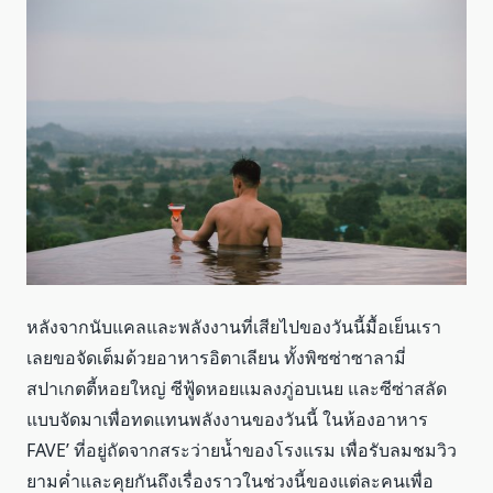
หลังจากนับแคลและพลังงานที่เสียไปของวันนี้มื้อเย็นเรา
เลยขอจัดเต็มด้วยอาหารอิตาเลียน ทั้งพิซซ่าซาลามี่
สปาเกตตี้หอยใหญ่ ซีฟู้ดหอยแมลงภู่อบเนย และซีซ่าสลัด
แบบจัดมาเพื่อทดแทนพลังงานของวันนี้ ในห้องอาหาร
FAVE’ ที่อยู่ถัดจากสระว่ายน้ำของโรงแรม เพื่อรับลมชมวิว
ยามค่ำและคุยกันถึงเรื่องราวในช่วงนี้ของแต่ละคนเพื่อ